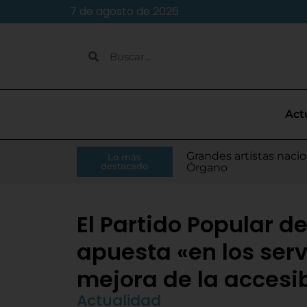
7 de agosto de 2026
Act
Caja Rural de Zamora 
Grandes artistas nacio
El presidente de la Di
Moisés Ramírez consi
Lo más
Villamarciel da comien
Continúa la venta de
Todo listo para el inic
Tordesillas refuerza 
El Pleno de Diputación
IU-APT plantea ocho p
destacado
RFEF
Órgano
Monge
para el Europeo
El Partido Popular de
apuesta «en los servi
mejora de la accesi
Actualidad