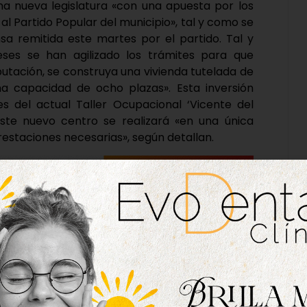
na nueva legislatura «con una apuesta por los
s al Partido Popular del municipio», tal y como se
 remitida este martes por el partido. Tal y
ses se han agilizado los trámites para que
utación, se construya una vivienda tutelada de
na capacidad de ocho plazas». Esta inversión
nes del actual Taller Ocupacional ‘Vicente del
ste nuevo centro se realizará «en una única
prestaciones necesarias», según detallan.
rvicios sociales, «se invertirá en una nuevas
cción Social en los locales donde actualmente