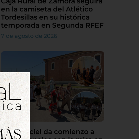
Caja Rural de Zamora seguirá
en la camiseta del Atlético
Tordesillas en su histórica
temporada en Segunda RFEF
7 de agosto de 2026
Villamarciel da comienzo a