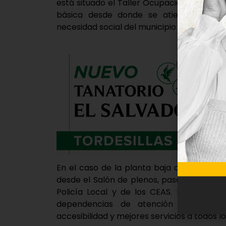
está situado el Taller Ocupacional ‘Vicente
básica desde donde se atiende a todas
necesidad social del municipio de Tordesill
En el caso de la planta baja de la casa co
desde el Salón de plenos, pasando por lo
Policía Local y de los CEAS. El princip
dependencias de atención al público
accesibilidad y mejores servicios a todos lo