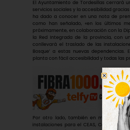
El Ayuntamiento de Tordesillas cerrará u
servicios sociales y la accesibilidad gracia
ha dado a conocer en una nota de prensa
como han señalado, «en los últimos me
próximamente, en colaboración con la Dip
la Red Integrada de la provincia, con u
conllevará el traslado de las instalacio
Bosque’ a estas nuevas dependencias. E
planta con fácil accesibilidad y todas las 
Por otro lado, también en materia de se
instalaciones para el CEAS, Centro de A