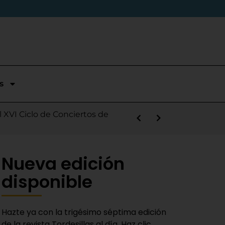
s
stórica temporada en Segunda
l XVI Ciclo de Conciertos de
s la salida de Víctor Alonso
guas Bravas y logra un puesto
las Nieves
e sábado
 Fiestas del Novillo
y adaptado a la actualidad»
Nueva edición
disponible
Hazte ya con la trigésimo séptima edición
de la revista Tordesillas al día. Haz clic