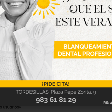
 del Bosque'». «El objetivo es mejorar la unidad
 las personas ante cualquier situación de
as y su comarca», señalan desde el partido.
nsistorial, esta «se reformará en su totalidad,
s aseos, hasta las antiguas dependencias de la
al cambio es que se ubicaran en esa zona las
 (recaudación, registro y padrón), dando
s usuarios».