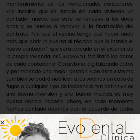
mantenimiento de los mencionados contadores.
Ello incluirá que se instale en cada vivienda un
contador nuevo, que este se renueve a los doce
años y se vuelva a renovar a la finalización del
contrato, “sin que el vecino tenga que hacer nada
más que abrir la puerta al técnico que le instale el
nuevo contador”, que será ubicado en el exterior de
la propia vivienda. Así, SOMACYL facilitará los datos
de cada contador al Consistorio, digitalizando datos
y permitiendo una mejor gestión. Con este sistema
también se podrá notificar a los vecinos en caso de
fugas o cualquier tipo de incidencia. “En definitiva es
una buena inversión y una buena medida, es muy
buena noticia hacerlo ahora, en todo momento
hemos contado además con el acuerdo de todos
los grupos para sacar este plan adelante” concluía
Oliveira.