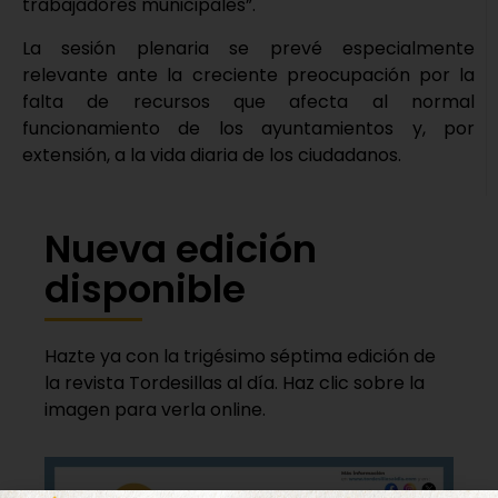
trabajadores municipales”.
La sesión plenaria se prevé especialmente
relevante ante la creciente preocupación por la
falta de recursos que afecta al normal
funcionamiento de los ayuntamientos y, por
extensión, a la vida diaria de los ciudadanos.
Nueva edición
disponible
Hazte ya con la trigésimo séptima edición de
la revista Tordesillas al día. Haz clic sobre la
imagen para verla online.