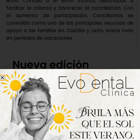
Bono Concilia o el Bono Infantil, destinadas a
facilitar la crianza y favorecer la conciliación. Con
el aumento de participación, Conciliamos se
consolida como uno de los principales recursos de
apoyo a las familias en Castilla y León, sobre todo
en periodos de vacaciones.
Nueva edición
disponible
Hazte ya con la trigésimo séptima edición de
la revista Tordesillas al día. Haz clic sobre la
imagen para verla online.