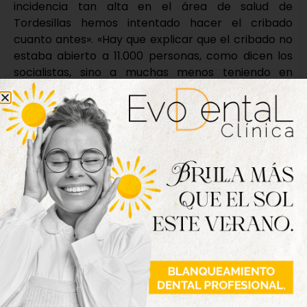
incidencia tan alta en el área de salud de
Tordesillas hemos intentado hacer el cribado
cuanto antes». «Hay que explicar que el cribado no
estaba abierto a 11.000 personas, como dicen los
socialistas, sino a muchas menos teniendo en
cuenta las personas exentas de la prueba. Pese a
todo, no se esperaba tanta participación y por eso
los sanitarios, que han trabajado muy duro, han
estado desbordados», explica Oliveira.
«Lo que tendría que hacer el PSOE es pedir perdón
y ponerse a trabajar. Les recordamos que el
Ayuntamiento está en la Plaza Mayor y que pueden
ir de vez en cuando para ver cómo está la
situación, apoyando al equipo de gobierno y
también a los vecinos de Tordesillas», concluyó el
primer edil.