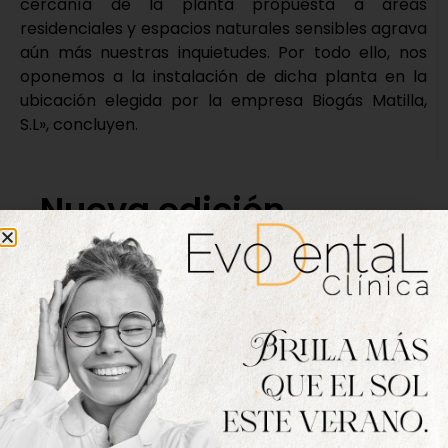
cercanía de la planta propuesta a áreas
residenciales y espacios naturales sensibles agrava
aún más nuestras inquietudes. Por todo ello, nos
oponemos a la instalación de dicha planta en la
ubicación elegida por la empresa Biogás Matilla,
S.L», concluyen.
Nueva edición
disponible
Hazte ya con la trigésimo séptima edición de
la revista Tordesillas al día. Haz clic sobre la
imagen para verla online.