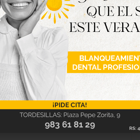
querido trasladar su “total apoyo al equipo de
uel Ángel Oliveira, para luchar conjuntamente
do lo que sea necesario como hemos venido
itucional”.