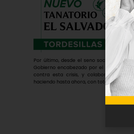
Por último, desde el seno socialista han 
Gobierno encabezado por el Alcalde, Mig
contra esta crisis, y colaborar en to
haciendo hasta ahora, con total lealtad inst