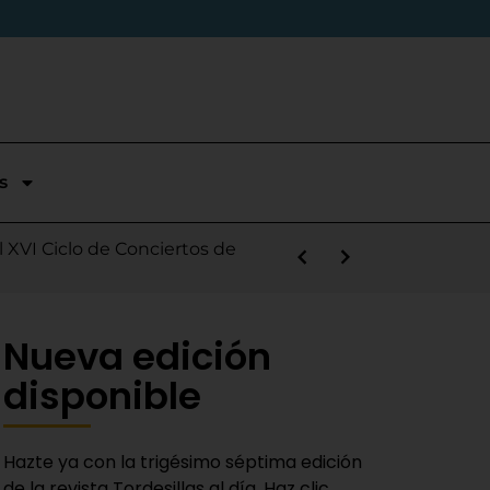
s
stórica temporada en Segunda
l XVI Ciclo de Conciertos de
s la salida de Víctor Alonso
guas Bravas y logra un puesto
las Nieves
e sábado
 Fiestas del Novillo
y adaptado a la actualidad»
Nueva edición
disponible
Hazte ya con la trigésimo séptima edición
de la revista Tordesillas al día. Haz clic