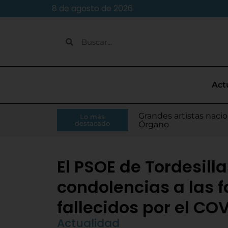
8 de agosto de 2026
Act
Caja Rural de Zamora 
Grandes artistas nacio
El presidente de la Di
Moisés Ramírez consi
Lo más
Villamarciel da comien
Continúa la venta de
Todo listo para el inic
Tordesillas refuerza 
El Pleno de Diputación
IU-APT plantea ocho p
destacado
RFEF
Órgano
Monge
para el Europeo
El PSOE de Tordesill
condolencias a las f
fallecidos por el CO
Actualidad