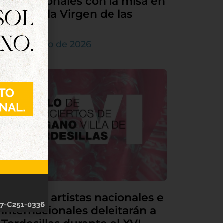
sus patronales con la misa en
honor a la Virgen de las
Nieves
5 de agosto de 2026
Grandes artistas nacionales e
internacionales deleitarán a