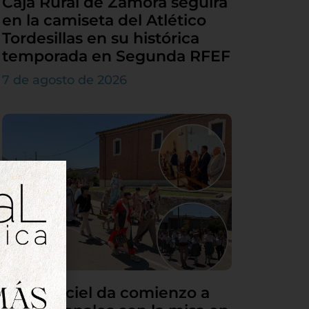
Caja Rural de Zamora seguirá
en la camiseta del Atlético
Tordesillas en su histórica
temporada en Segunda RFEF
7 de agosto de 2026
Villamarciel da comienzo a