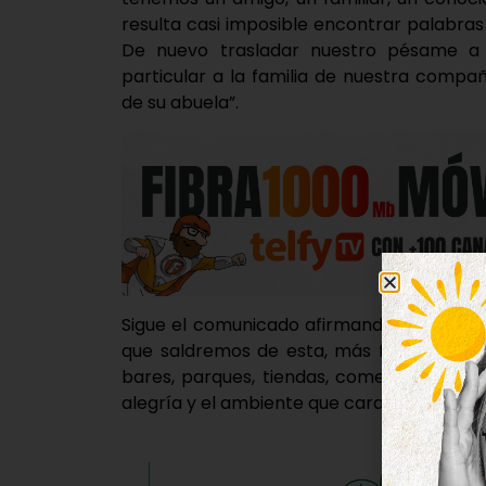
resulta casi imposible encontrar palabras
De nuevo trasladar nuestro pésame a lo
particular a la familia de nuestra compañ
de su abuela”.
Sigue el comunicado afirmando como “son 
que saldremos de esta, más fuertes y más
bares, parques, tiendas, comercios y nego
alegría y el ambiente que caracterizan a n