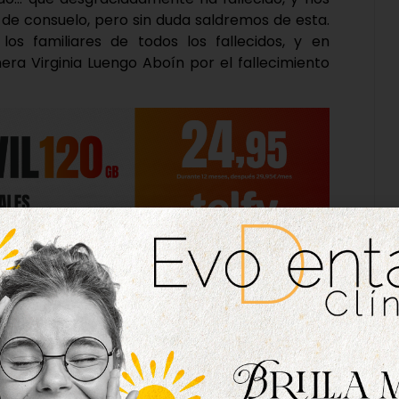
 de consuelo, pero sin duda saldremos de esta.
s familiares de todos los fallecidos, y en
era Virginia Luengo Aboín por el fallecimiento
días muy difíciles para todos, pero no dudéis
 unidos que nunca. Pronto las calles, plazas,
cios de nuestra Villa volverán a teñirse de la
uestro pueblo”.