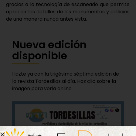
gracias a la tecnología de escaneado que permite
apreciar los detalles de los monumentos y edificios
de una manera nunca antes vista.
Nueva edición
disponible
Hazte ya con la trigésimo séptima edición de
la revista Tordesillas al día. Haz clic sobre la
imagen para verla online.