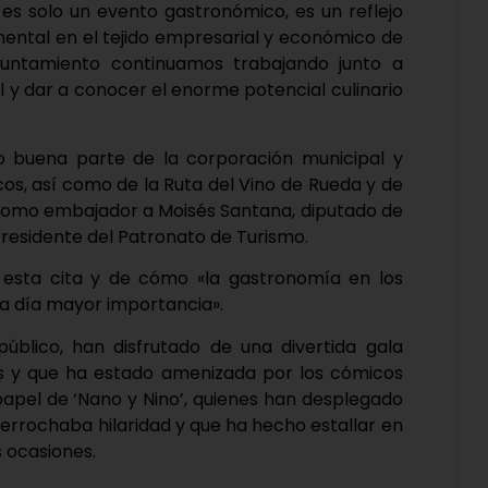
es solo un evento gastronómico, es un reflejo
ental en el tejido empresarial y económico de
Ayuntamiento continuamos trabajando junto a
l y dar a conocer el enorme potencial culinario
o buena parte de la corporación municipal y
cos, así como de la Ruta del Vino de Rueda y de
o como embajador a Moisés Santana, diputado de
esidente del Patronato de Turismo.
 esta cita y de cómo «la gastronomía en los
da día mayor importancia».
 público, han disfrutado de una divertida gala
nis y que ha estado amenizada por los cómicos
papel de ‘Nano y Nino’, quienes han desplegado
derrochaba hilaridad y que ha hecho estallar en
s ocasiones.