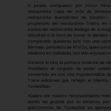
El jurado, compuesto por Víctor Pére
restaurante Casa del Arte de Simancas
restaurante Buenabrasa de Zaratán-;
propietario del restaurante Trasto, en 
cocina del restaurante Bodega de Arzuag
dificultad a la hora de tomar la decisión 
complicado quedarse solo con una opció
Bermejo, periodista de RTVCyL, quien junt
Medicina en Valladolid, han sido el jurado m
Durante la cita, la primera teniente de al
manifiesto el «orgullo» de poder cel
convertido en una cita imprescindible d
Trece ediciones que reflejan el talento,
Tordesillas».
«Quiero dar nuestro reconocimiento más s
darles las gracias por su esfuerzo, por
gastronomía de Tordesillas un ejemplo 