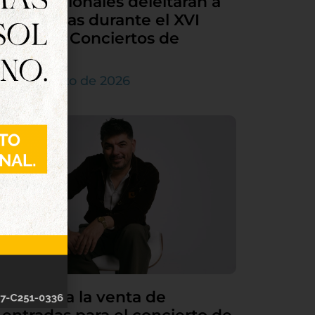
internacionales deleitarán a
Tordesillas durante el XVI
Ciclo de Conciertos de
Órgano
4 de agosto de 2026
Continúa la venta de