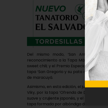
Del mismo modo, ‘San Antonio Abad’
reconocimiento a la Tapa Más Original c
sweet chili; y el Premio Especial del Clien
tapa ‘San Gregorio y su pata de pollo’, 
de maracuyá.
Asimismo, en esta edición, el jurado ha co
Viky, por la tapa ‘Ofrenda de Dioses’, un
suave y crujiente japonés, y el otro a la ca
tapa formada por albóndiga de carne con