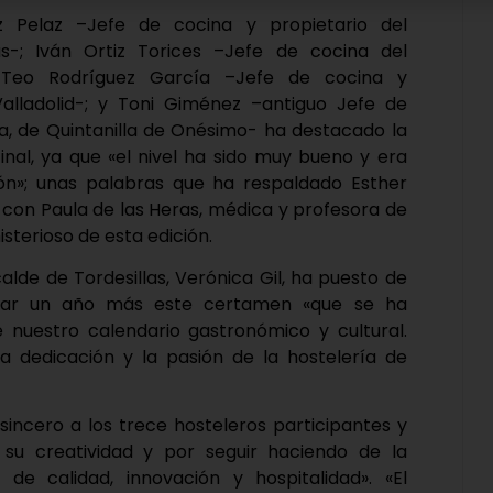
z Pelaz –Jefe de cocina y propietario del
-; Iván Ortiz Torices –Jefe de cocina del
 Teo Rodríguez García –Jefe de cocina y
Valladolid-; y Toni Giménez –antiguo Jefe de
a, de Quintanilla de Onésimo- ha destacado la
final, ya que «el nivel ha sido muy bueno y era
n»; unas palabras que ha respaldado Esther
o con Paula de las Heras, médica y profesora de
isterioso de esta edición.
calde de Tordesillas, Verónica Gil, ha puesto de
ebrar un año más este certamen «que se ha
e nuestro calendario gastronómico y cultural.
 la dedicación y la pasión de la hostelería de
incero a los trece hosteleros participantes y
 su creatividad y por seguir haciendo de la
de calidad, innovación y hospitalidad». «El