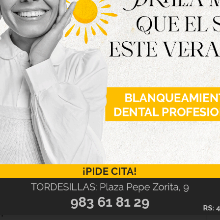
, del bar Plaza Mayor, se ha llevado el
on un éclair de lechazo guisado con mayonesa
te ha sido para el Restaurante Los Toreros por la
un bombón colombino de pollo y jamón con salsa
ncedido dos accésit, uno de ellos al Restaurante
 guiso de buey y boletus recubierto de bechamel
fetería El Corral de la Muda por ‘La Santita’, una
 puré de castañas.