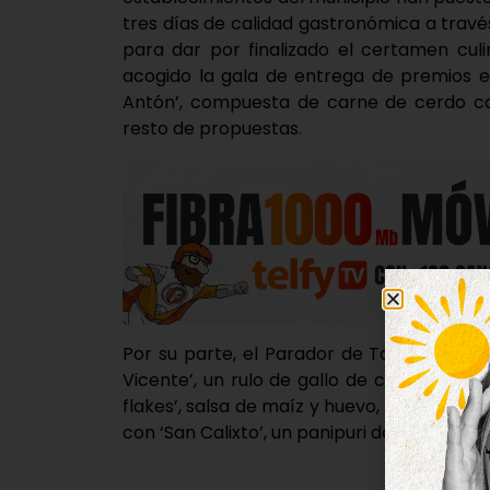
tres días de calidad gastronómica a travé
para dar por finalizado el certamen culi
acogido la gala de entrega de premios en
Antón’, compuesta de carne de cerdo co
resto de propuestas.
Por su parte, el Parador de Tordesillas 
Vicente’, un rulo de gallo de corral guisado
flakes’, salsa de maíz y huevo, mientras q
con ‘San Calixto’, un panipuri de carne m