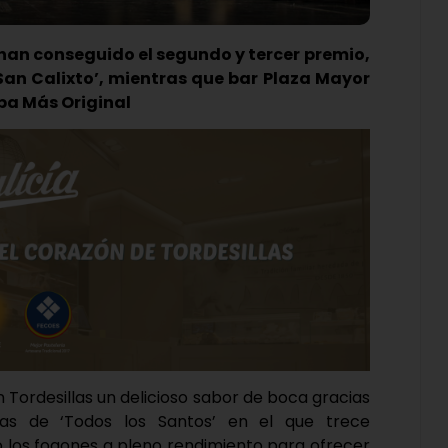
é han conseguido el segundo y tercer premio,
San Calixto’, mientras que bar Plaza Mayor
apa Más Original
n Tordesillas un delicioso sabor de boca gracias
pas de ‘Todos los Santos’ en el que trece
o los fogones a pleno rendimiento para ofrecer