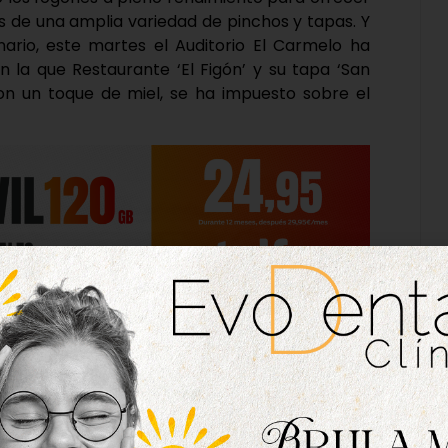
s de una amplia variedad de pinchos y tapas. Y
nario, este martes el Auditorio El Carmelo ha
 la que Restaurante ‘El Figón’ y su tapa ‘San
n un toque de miel, se ha impuesto sobre el
ha conseguido el segundo premio gracias a ‘San
 al estilo turresilano, envuelto y frito en ‘corn
ue el tercer galardón ha recaído en Por fin Café
echada con mayonesa de piparras.