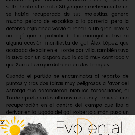
saltó hasta el minuto 80 ya que prácticamente no
se había recuperado de sus molestias, generó
mucho peligro de espaldas a la portería, pero la
defensa rojiblanca volvió a rendir a un gran nivel y
no dejó que el pichichi de los maragatos tuviera
alguna ocasión manifiesta de gol. Álex López, que
acababa de salir en el Torde por Villa, también tuvo
la suya con un disparo que le salió muy centrado y
que Samu tuvo que detener en dos tiempos.
Cuando el partido se encaminaba al reparto de
puntos y tras dos faltas muy peligrosas a favor del
Astorga que defendieron bien los tordesillanos, el
Torde apretó en los últimos minutos y provocó una
recuperación en el centro del campo que iba a
derivar en la jugada del gol. Roberto Simón puso un
pase de cuchara por encima de la defensa para la
llegada de Bayón desde atrás y el veterano
mediocentro, que está viviendo una segunda