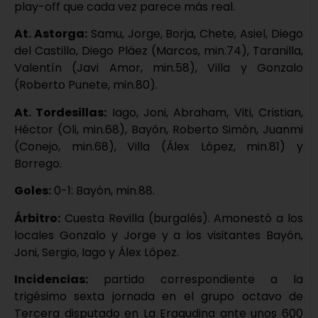
play-off que cada vez parece más real.
At. Astorga:
Samu, Jorge, Borja, Chete, Asiel, Diego
del Castillo, Diego Pláez (Marcos, min.74), Taranilla,
Valentín (Javi Amor, min.58), Villa y Gonzalo
(Roberto Punete, min.80).
At. Tordesillas:
Iago, Joni, Abraham, Viti, Cristian,
Héctor (Oli, min.68), Bayón, Roberto Simón, Juanmi
(Conejo, min.68), Villa (Álex López, min.81) y
Borrego.
Goles:
0-1: Bayón, min.88.
Árbitro:
Cuesta Revilla (burgalés). Amonestó a los
locales Gonzalo y Jorge y a los visitantes Bayón,
Joni, Sergio, Iago y Álex López.
Incidencias:
partido correspondiente a la
trigésimo sexta jornada en el grupo octavo de
Tercera disputado en La Eragudina ante unos 600