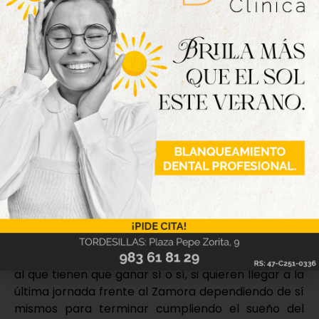
juventud esta temporada, pinchó el balón y con
toda tranquilidad del mundo batió a Samu en el
mano a mano para llevar el delirio a la grada
rojiblanca en el minuto 88.
El Astorga intentó colgar balones al área en los
cuatro minutos de tiempo añadido, pero todo el
equipo defendió con uñas y dientes el valioso gol, no
concediendo ni una ocasión a los maragatos para
llevarse finalmente los tres puntos hasta
Tordesillas y dinamitar la zona del play-off con su
victoria.
El próximo domingo, a partir de las 17:30, el Atlético
Tordesillas se despedirá de Las Salinas hasta la
próxima temporada – o no – recibiendo al Bupolsa,
al que tienen que ganar sí o sí, si quieren llegar a la
última jornada frente al Zamora dependiendo de sí
mismos para terminar cumpliendo el sueño del