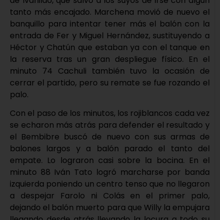
de Ivanildo, que salvó a los suyos de irse con algún
tanto más encajado. Marchena movió de nuevo el
banquillo para intentar tener más el balón con la
entrada de Fer y Miguel Hernández, sustituyendo a
Héctor y Chatún que estaban ya con el tanque en
la reserva tras un gran despliegue físico. En el
minuto 74 Cachuli también tuvo la ocasión de
cerrar el partido, pero su remate se fue rozando el
palo.
Con el paso de los minutos, los rojiblancos cada vez
se echaron más atrás para defender el resultado y
el Bembibre buscó de nuevo con sus armas de
balones largos y a balón parado el tanto del
empate. Lo lograron casi sobre la bocina. En el
minuto 88 Iván Tato logró marcharse por banda
izquierda poniendo un centro tenso que no llegaron
a despejar Farolo ni Colás en el primer palo,
dejando el balón muerto para que Willy la empujara
llegando desde atrás llevando la locura a todo su