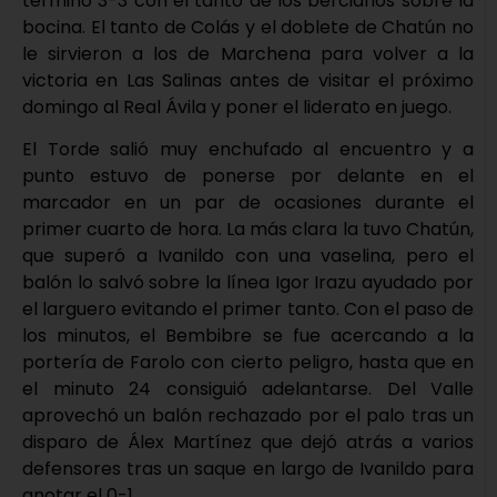
terminó 3-3 con el tanto de los bercianos sobre la
bocina. El tanto de Colás y el doblete de Chatún no
le sirvieron a los de Marchena para volver a la
victoria en Las Salinas antes de visitar el próximo
domingo al Real Ávila y poner el liderato en juego.
El Torde salió muy enchufado al encuentro y a
punto estuvo de ponerse por delante en el
marcador en un par de ocasiones durante el
primer cuarto de hora. La más clara la tuvo Chatún,
que superó a Ivanildo con una vaselina, pero el
balón lo salvó sobre la línea Igor Irazu ayudado por
el larguero evitando el primer tanto. Con el paso de
los minutos, el Bembibre se fue acercando a la
portería de Farolo con cierto peligro, hasta que en
el minuto 24 consiguió adelantarse. Del Valle
aprovechó un balón rechazado por el palo tras un
disparo de Álex Martínez que dejó atrás a varios
defensores tras un saque en largo de Ivanildo para
anotar el 0-1.