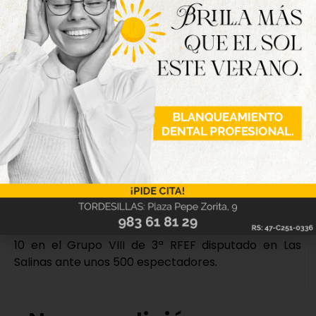
Kanteh, Igor Irazu, Facu (Nico Romero, min.55), Iker
(Enzo, min.68), Del Valle (Cristian, min.82), Isra
(Willy, min.46), Alemán (Alderete, min.55), Iván Tato
y Álex Martínez.
Goles:
0-1: Del Valle, min.24; 1-1: Colás, min.30; 2-1:
Chatún, min.39; 2-2: Iván Tato, min.45; 3-2: Chatún,
min.46; 3-3: Willy, min.88
Árbitro:
Del Bosque García. Amonestó a los locales
Chatún, Joni y Chachuli y a los visitantes Igor Irazu,
Facu, Isra, Javi Cabeza y su segundo entrenador
Ismael Álvarez.
Incidencias:
partido correspondiente a la jornada
10 en el Grupo VIII de 3ª RFEF disputado en Las
Salinas ante unos 500 espectadores.