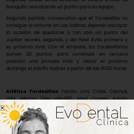
banquillo rescatando un punto para su equipo.
Segundo partido consecutivo que el Tordesillas no
consigue la victoria en Las Salinas, dejando escapar
la ocasión de quedarse a tan solo un punto del
Júpiter leonés, segundo, y del Real Ávila, primero y
su próximo rival. Con el empate, los tordesillanos
suman 20 puntos para continuar en tercera
posición una jornada más y visitar el próximo
domingo el Adolfo Suárez a partir de las 16:00 horas
Atlético Tordesillas:
Farolo, Joni, Colás, Cachuli,
Villa, Héctor (Fer, min.69), Abel Conejo, Adrián
Ferreras (Hugo Guzón, min.86), Aníbarro (Dani Díez,
min.46), Torres (Raúl Calvo, min.82) y Chatún
(Miguel Hernández, min.69).
Atlético Bembibre:
Ivanildo, Abel de Prado, Tafa