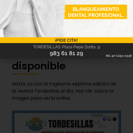
Incidencias:
partido correspondiente a la jornada
cuatro del subgrupo A del Grupo VIII de Tercera
División disputado en Las Salinas ante 250
espectadores.
Nueva edición
disponible
Hazte ya con la trigésimo séptima edición de
la revista Tordesillas al día. Haz clic sobre la
imagen para verla online.