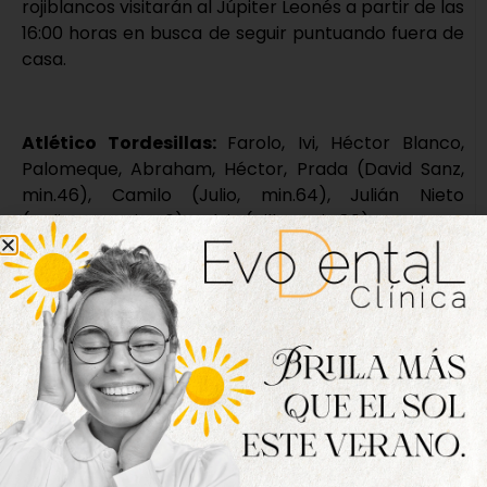
rojiblancos visitarán al Júpiter Leonés a partir de las
16:00 horas en busca de seguir puntuando fuera de
casa.
Atlético Tordesillas:
Farolo, Ivi, Héctor Blanco,
Palomeque, Abraham, Héctor, Prada (David Sanz,
min.46), Camilo (Julio, min.64), Julián Nieto
(Dalisson, min.46), Alvi (Villa, min.80) y Torres
(Luismi, min.80).
Becerril:
Sevi, Isma (Vallejo, min.65), Diego Martín
(Pablo, min.80), Sierra, Carlos, Riki, Kike, Adri (Rodri,
min.65), Kike Simal, Merino (Víctor, min.83) y Blanco.
Goles:
1-0: Torres, min.75.
Árbitro:
Pablo Gómez. Amonestó a los locales
Prada, Ivi, Villa y Luismi y a los visitantes Carlos,
Pablo y Riki.