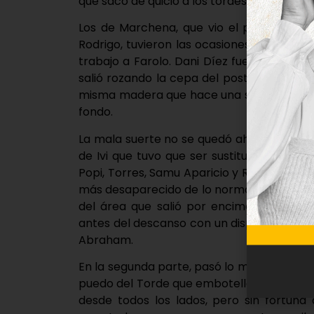
que sacó de quicio a los tordesillanos con s
Los de Marchena, que vio el partido desd
Rodrigo, tuvieron las ocasiones más claras
trabajo a Farolo. Dani Díez fue el primer
salió rozando la cepa del poste. Minutos 
misma madera que hace una semana, pero 
fondo.
La mala suerte no se quedó ahí, pues a la 
de Ivi que tuvo que ser sustituido por Bo
Popi, Torres, Samu Aparicio y Rafa. Mediad
más desaparecido de lo normal en el encue
del área que salió por encima de la por
antes del descanso con un disparo raso qu
Abraham.
En la segunda parte, pasó lo mismo que co
puedo del Torde que embotelló al Mansill
desde todos los lados, pero sin fortuna