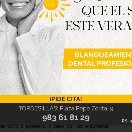
us decisiones.
e la banda tras su expulsión frente al Ciudad
 del partido, porque el Mansillés apenas le dio
o en probar suerte, con un disparo cruzado que
más tarde, Chatún se volvió a encontrar con la
esta vez el balón salió rebotado por línea de
falta de gol se sumó una nueva lesión, esta vez
nilla en el minuto 27, sumándose a las bajas de
a la primera mitad, Adrián Ferreras, que estuvo
ntro, lo intentó con una volea desde la frontal
tería. Miguel Hernández también la tuvo justo
e despejó Álex con el pie tras un gran pase de
ntra el Almazán hace siete días. Un quiero y no
és en su campo, con numerosos centros al área
 de cara a portería, o bien por no encontrar