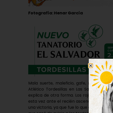
Fotografía: Henar García
Mala suerte, maleficio, gafe, maldición,
Atlético Tordesillas en Las Salinas de 
explica de otra forma. Los rojiblancos s
esta vez ante el recién ascendido Atlétic
una victoria, ya que fue lo que quisieron d