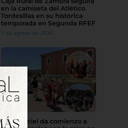
Caja Rural de Zamora seguirá
en la camiseta del Atlético
Tordesillas en su histórica
temporada en Segunda RFEF
7 de agosto de 2026
Villamarciel da comienzo a