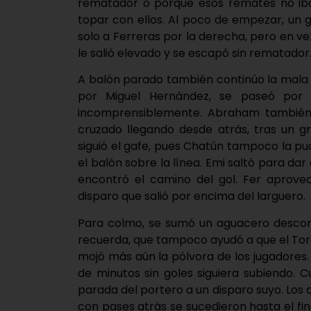
rematador o porque esos remates no iban 
topar con ellos. Al poco de empezar, un 
solo a Ferreras por la derecha, pero en v
le salió elevado y se escapó sin rematador
A balón parado también continúo la mala 
por Miguel Hernández, se paseó por 
incomprensiblemente. Abraham también
cruzado llegando desde atrás, tras un g
siguió el gafe, pues Chatún tampoco la pu
el balón sobre la línea. Emi saltó para d
encontró el camino del gol. Fer aprovec
disparo que salió por encima del larguero.
Para colmo, se sumó un aguacero descom
recuerda, que tampoco ayudó a que el Torde
mojó más aún la pólvora de los jugadores.
de minutos sin goles siguiera subiendo.
parada del portero a un disparo suyo. Los c
con pases atrás se sucedieron hasta el fin