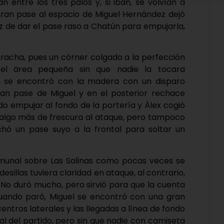
entre los tres palos y, si iban, se volvían a
gran pase al espacio de Miguel Hernández dejó
ez de dar el pase raso a Chatún para empujarla,
.
racha, pues un córner colgado a la perfección
el área pequeña sin que nadie la tocara
 se encontró con la madera con un disparo
ran pase de Miguel y en el posterior rechace
do empujar al fondo de la portería y Álex cogió
ar algo más de frescura al ataque, pero tampoco
hó un pase suyo a la frontal para soltar un
unal sobre Las Salinas como pocas veces se
sillas tuviera claridad en ataque, al contrario,
 No duró mucho, pero sirvió para que la cuenta
 Cuando paró, Miguel se encontró con una gran
entros laterales y las llegadas a línea de fondo
al del partido, pero sin que nadie con camiseta