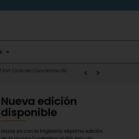
s
stórica temporada en Segunda
l XVI Ciclo de Conciertos de
s la salida de Víctor Alonso
guas Bravas y logra un puesto
las Nieves
e sábado
 Fiestas del Novillo
y adaptado a la actualidad»
Nueva edición
disponible
Hazte ya con la trigésimo séptima edición
de la revista Tordesillas al día. Haz clic