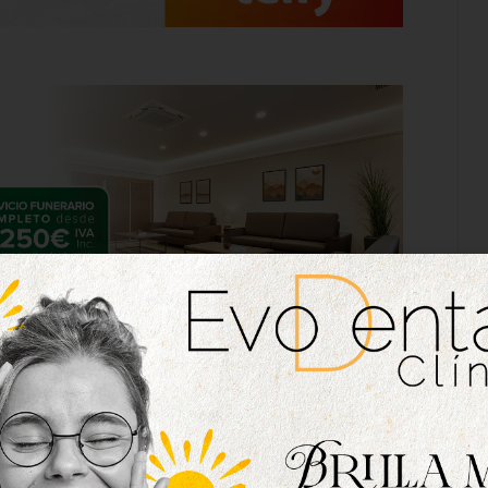
 mal de ojo. Llámalo como quieras, pero lo del
cara a portería en estas nueve jornadas no se
umaron el tercer empate consecutivo sin goles,
o Mansillés, que celebró el punto como si fuese
esde el primer instante, ayudados por un árbitro