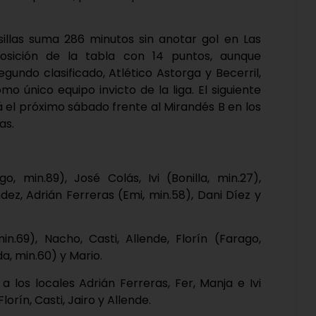
sillas suma 286 minutos sin anotar gol en Las
osición de la tabla con 14 puntos, aunque
egundo clasificado, Atlético Astorga y Becerril,
mo único equipo invicto de la liga. El siguiente
á el próximo sábado frente al Mirandés B en los
as.
o, min.89), José Colás, Ivi (Bonilla, min.27),
ez, Adrián Ferreras (Emi, min.58), Dani Díez y
min.69), Nacho, Casti, Allende, Florín (Farago,
da, min.60) y Mario.
 los locales Adrián Ferreras, Fer, Manja e Ivi
lorín, Casti, Jairo y Allende.