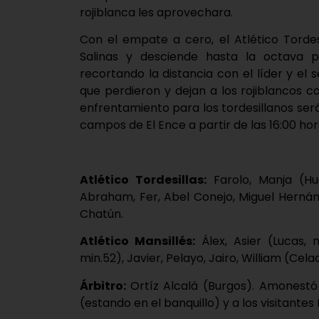
rojiblanca les aprovechara.
Con el empate a cero, el Atlético Torde
Salinas y desciende hasta la octava p
recortando la distancia con el líder y el s
que perdieron y dejan a los rojiblancos co
enfrentamiento para los tordesillanos ser
campos de El Ence a partir de las 16:00 hor
Atlético Tordesillas:
Farolo, Manja (Hug
Abraham, Fer, Abel Conejo, Miguel Hernánd
Chatún.
Atlético Mansillés:
Álex, Asier (Lucas, 
min.52), Javier, Pelayo, Jairo, William (Cela
Árbitro:
Ortíz Alcalá (Burgos). Amonestó a
(estando en el banquillo) y a los visitantes F