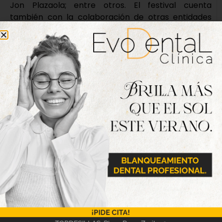
Jon Plazaola; entre otros. El festival cuenta
también con la colaboración de otras entidades
como La Perdiz Roja, Elhora Post House o la
Fundación Triángulo, que contribuyen a impulsar
una iniciativa cultural que une creatividad, territorio
y cultura del vino. Con esta nueva edición, la D.O.
Rueda reafirma su compromiso con la cultura y la
promoción del territorio a través de proyectos que
acercan el vino a nuevos públicos y fomentan la
creatividad audiovisual.
Nueva edición
disponible
Hazte ya con la trigésimo séptima edición de
la revista Tordesillas al día. Haz clic sobre la
imagen para verla online.