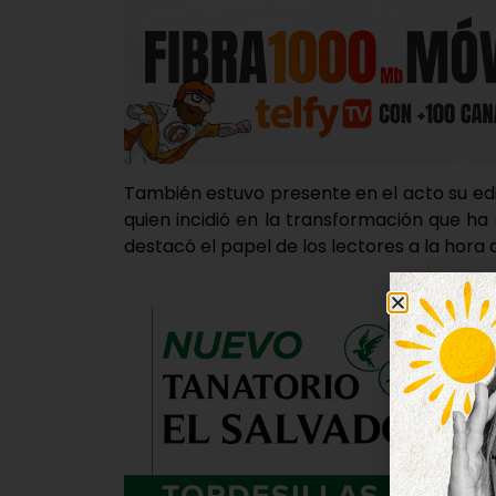
También estuvo presente en el acto su edi
quien incidió en la transformación que ha s
destacó el papel de los lectores a la hora 