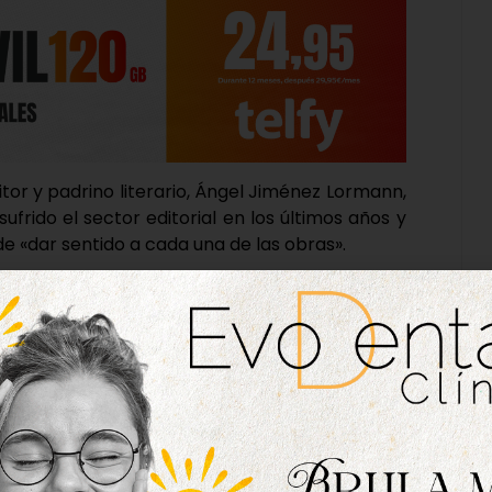
tor y padrino literario, Ángel Jiménez Lormann,
ufrido el sector editorial en los últimos años y
de «dar sentido a cada una de las obras».