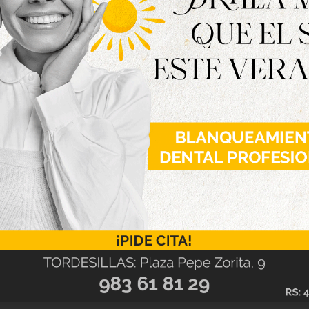
storia de cada uno de los tordesillanos», afirmó
destacando la importancia de mantener viva la
 que sufrieron las miserias de posguerra y
s.
s los pormenores culturales, tradicionales y
a los lectores en la Librería Carmela, y tendrá
ega, que según el autor ya está muy avanzada y