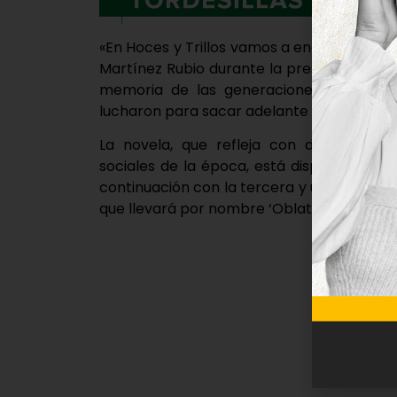
«En Hoces y Trillos vamos a encontrar la hi
Martínez Rubio durante la presentación, 
memoria de las generaciones de vecinos
lucharon para sacar adelante a sus familia
La novela, que refleja con detalle todo
sociales de la época, está disponible par
continuación con la tercera y última entr
que llevará por nombre ‘Oblatus’.