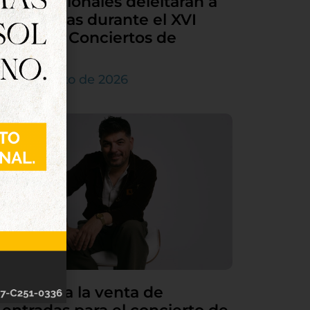
internacionales deleitarán a
Tordesillas durante el XVI
Ciclo de Conciertos de
Órgano
4 de agosto de 2026
Continúa la venta de