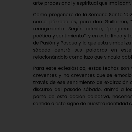
arte procesional y espiritual que implican”.
Como pregonero de la Semana Santa 2026 
como párroco es, para don Guillermo, “u
recogimiento. Según admite, “pregona
poética y sentimiento”, y en esta línea y t
de Pasión y Pascua y lo que esta simboliza 
sábado centró sus palabras en este
relacionándolo como lazo que vincula pobla
Para este eclesiástico, estas fechas so
creyentes y no creyentes que se emocio
través de ese sentimiento de exaltación q
discurso del pasado sábado, animó a los 
parte de esta acción colectiva, hacerles
sentido a este signo de nuestra identidad cr