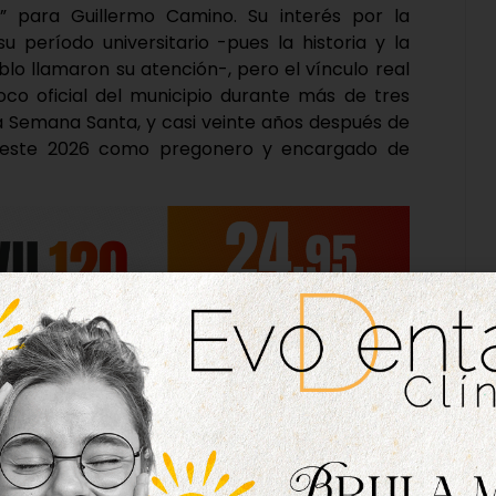
” para Guillermo Camino. Su interés por la
 período universitario -pues la historia y la
blo llamaron su atención-, pero el vínculo real
oco oficial del municipio durante más de tres
ra Semana Santa, y casi veinte años después de
sa este 2026 como pregonero y encargado de
 consiliario de la Junta de Cofradías de Semana
idad popular, recuerda su primer Triduo Pascual
él, “aquellas primeras veces están ligadas a San
”. “En Tordesillas realicé el primer lavatorio de