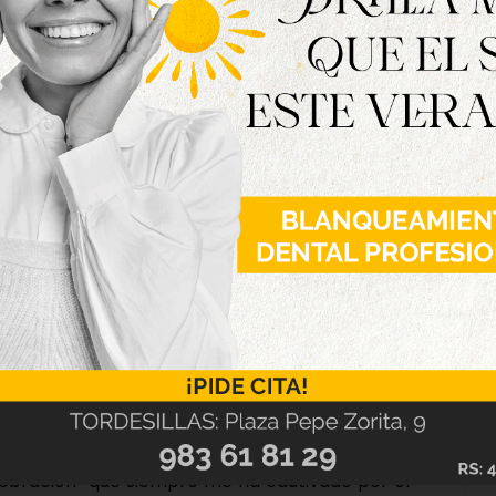
umento, la primera vez en desnudar la cruz el
 árbol de vida, y la primera vez en entonar el
ida”.
ocesiones que hoy son asiduas en estos días
, su etapa inicial, y sin dudarlo se implicó en
interés de los tordesillanos por dar continuidad
rocesiones denso”. Y es que la Pasión y Pascua
lebración “que siempre me ha cautivado por el