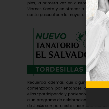
pies, la primera vez en custodiar el Mon
Viernes Santo y en ofrecer a Cristo como
canto pascual con la mayor alegría de la v
Recuerda, además, que algunas de las pr
comenzaban, por entonces, al igual que él
ellas “participando y poniendo en valor el 
a un programa de celebraciones, actos y p
de Jesús son para este sacerdote una ce