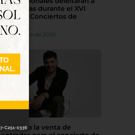
internacionales deleitarán a
Tordesillas durante el XVI
Ciclo de Conciertos de
Órgano
4 de agosto de 2026
Continúa la venta de