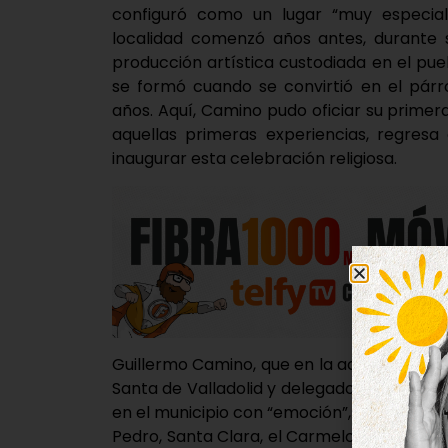
configuró como un lugar “muy especial
localidad comenzó años antes, durante su
producción artística custodiada en el pue
se formó cuando se convirtió en el párr
años. Aquí, Camino pudo oficiar su prime
aquellas primeras experiencias, regre
inaugurar esta celebración religiosa.
Guillermo Camino, que en la actualidad es
Santa de Valladolid y delegado de religios
en el municipio con “emoción”, pues, para 
Pedro, Santa Clara, el Carmelo y el Montico