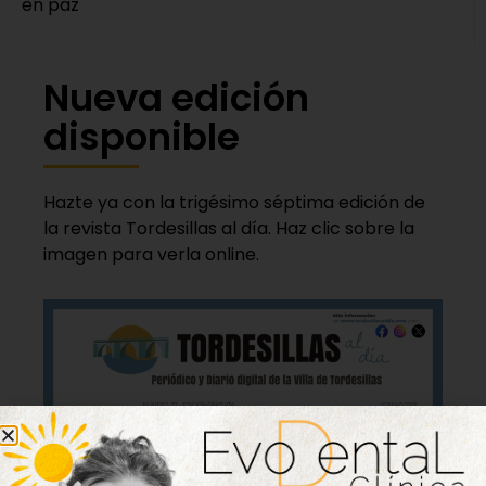
en paz
Nueva edición
disponible
Hazte ya con la trigésimo séptima edición de
la revista Tordesillas al día. Haz clic sobre la
imagen para verla online.