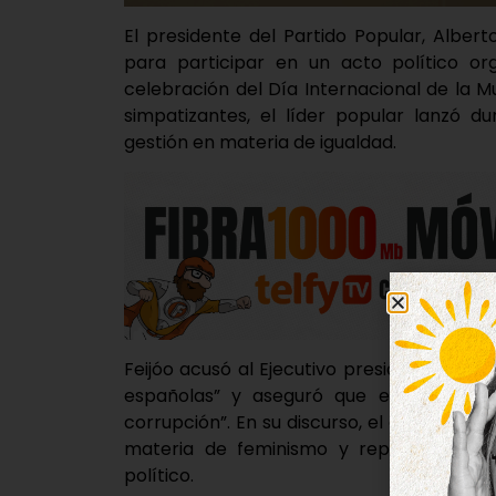
El presidente del Partido Popular, Albert
para participar en un acto político or
celebración del Día Internacional de la Mu
simpatizantes, el líder popular lanzó d
gestión en materia de igualdad.
Feijóo acusó al Ejecutivo presidido por P
españolas” y aseguró que el machismo
corrupción”. En su discurso, el dirigente p
materia de feminismo y reprochó lo qu
político.