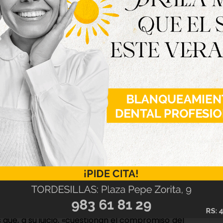
óo se refirió a algunas reformas legislativas
adas con los delitos sexuales, señalando que
encias negativas y han provocado revisiones
bién criticó fallos en algunos sistemas de
ista, como el funcionamiento de las pulseras
ltratadores.
 a supuestos comportamientos machistas dentro
s que, a su juicio, «cuestionan el compromiso del