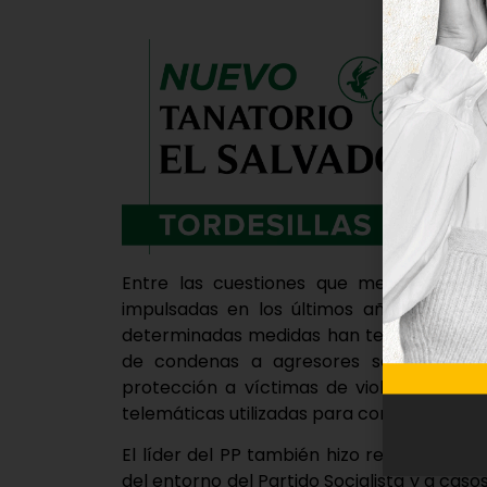
Entre las cuestiones que mencionó, Feij
impulsadas en los últimos años relacion
determinadas medidas han tenido consecu
de condenas a agresores sexuales. Tam
protección a víctimas de violencia mach
telemáticas utilizadas para controlar a ma
El líder del PP también hizo referencia
del entorno del Partido Socialista y a caso