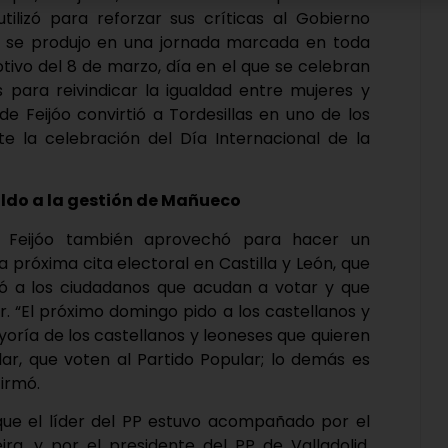
utilizó para reforzar sus críticas al Gobierno
l PP se produjo en una jornada marcada en toda
tivo del 8 de marzo, día en el que se celebran
 para reivindicar la igualdad entre mujeres y
e Feijóo convirtió a Tordesillas en uno de los
te la celebración del Día Internacional de la
aldo a la gestión de Mañueco
s, Feijóo también aprovechó para hacer un
a próxima cita electoral en Castilla y León, que
idió a los ciudadanos que acudan a votar y que
. “El próximo domingo pido a los castellanos y
oría de los castellanos y leoneses que quieren
lar, que voten al Partido Popular; lo demás es
firmó.
l que el líder del PP estuvo acompañado por el
eira, y por el presidente del PP de Valladolid,