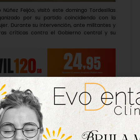
o Núñez Feijóo, visitó este domingo Tordesillas
ganizado por su partido coincidiendo con la
jer. Durante su intervención, ante militantes y
uras críticas contra el Gobierno central y su
edro Sánchez de haber “humillado a las mujeres
 es “tan estructural al sanchismo como la
opular cuestionó la credibilidad del Gobierno en
e considera contradicciones en su discurso