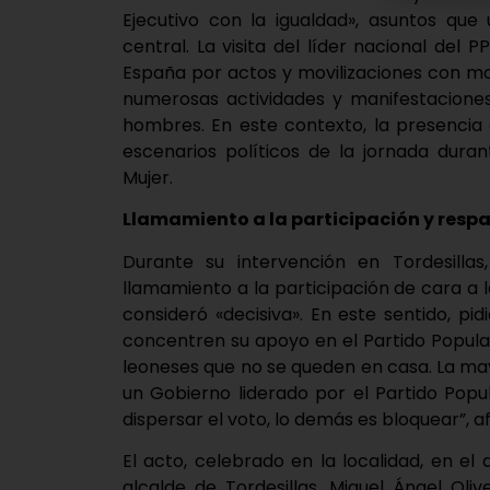
Ejecutivo con la igualdad», asuntos que 
central. La visita del líder nacional de
España por actos y movilizaciones con mo
numerosas actividades y manifestaciones
hombres. En este contexto, la presencia d
escenarios políticos de la jornada duran
Mujer.
Llamamiento a la participación y resp
Durante su intervención en Tordesilla
llamamiento a la participación de cara a l
consideró «decisiva». En este sentido, p
concentren su apoyo en el Partido Popular
leoneses que no se queden en casa. La may
un Gobierno liderado por el Partido Popu
dispersar el voto, lo demás es bloquear”, a
El acto, celebrado en la localidad, en e
alcalde de Tordesillas, Miguel Ángel Oliv