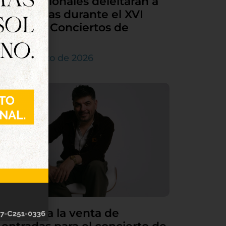
internacionales deleitarán a
Tordesillas durante el XVI
Ciclo de Conciertos de
Órgano
4 de agosto de 2026
Continúa la venta de