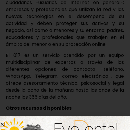
ciudadanos -usuarios de Internet en general-;
empresas y profesionales que utilizan la red y las
nuevas tecnologías en el desempeño de su
actividad y deben proteger sus activos y su
negocio, así como a menores y su entorno: padres,
educadores y profesionales que trabajen en el
ámbito del menor o en su protección online.
El 017 es un servicio atendido por un equipo
multidisciplinar de expertos a través de las
diferentes opciones de contacto -teléfono,
WhatsApp, Telegram, correo electrónico-, que
ofrece asesoramiento técnico, psicosocial y legal
desde la ocho de la mañana hasta las once de la
noche los 365 días del año.
Otros recursos disponibles
Además, el Instituto cuenta con servicios dedicados
a la ciudadanía, a los menores y a las empresas e