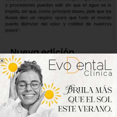
y procesiones puedan salir sin que el agua se lo
impida, así que, como principal deseo, pide que las
lluvias den un respiro «para que todo el mundo
pueda disfrutar del valor y calidad de nuestros
pasos”.
Nueva edición
disponible
Hazte ya con la trigésimo séptima edición de
la revista Tordesillas al día. Haz clic sobre la
imagen para verla online.