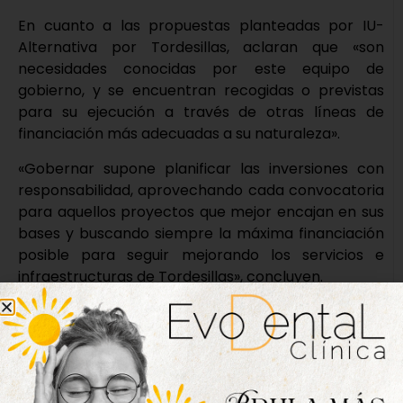
En cuanto a las propuestas planteadas por IU-
Alternativa por Tordesillas, aclaran que «son
necesidades conocidas por este equipo de
gobierno, y se encuentran recogidas o previstas
para su ejecución a través de otras líneas de
financiación más adecuadas a su naturaleza».
«Gobernar supone planificar las inversiones con
responsabilidad, aprovechando cada convocatoria
para aquellos proyectos que mejor encajan en sus
bases y buscando siempre la máxima financiación
posible para seguir mejorando los servicios e
infraestructuras de Tordesillas», concluyen.
Nueva edición
disponible