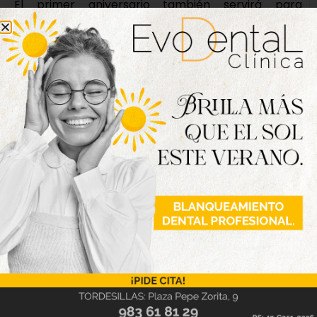
El primer aniversario también servirá para
presentar en público el nuevo carné oficial como
integrante de esta agrupación, que tendrá un coste
de unos 20-25 euros y dará acceso a determinadas
ventajas, todas ellas relacionadas con el mundo del
vino, además de poder formar parte activa de
todas las actividades que realice este grupo de
jóvenes a lo largo del año.
Nueva edición
disponible
Hazte ya con la trigésimo séptima edición de
la revista Tordesillas al día. Haz clic sobre la
imagen para verla online.