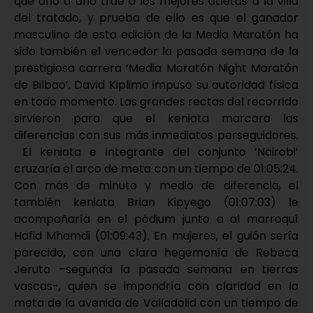
que año a año trae a los mejores atletas a la villa
del tratado, y prueba de ello es que el ganador
masculino de esta edición de la Media Maratón ha
sido también el vencedor la pasada semana de la
prestigiosa carrera ‘Media Maratón Night Maratón
de Bilbao’. David Kiplimo impuso su autoridad física
en todo momento. Las grandes rectas del recorrido
sirvieron para que el keniata marcara las
diferencias con sus más inmediatos perseguidores.
El keniata e integrante del conjunto ‘Nairobi’
cruzaría el arco de meta con un tiempo de 01:05:24.
Con más de minuto y medio de diferencia, el
también keniata Brian Kipyego (01:07:03) le
acompañaría en el pódium junto a al marroquí
Hafid Mhamdi (01:09:43). En mujeres, el guión sería
parecido, con una clara hegemonía de Rebeca
Jeruto –segunda la pasada semana en tierras
vascas-, quien se impondría con claridad en la
meta de la avenida de Valladolid con un tiempo de