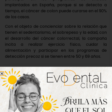
implantados en España, porque si se detecta a
tiempo, el cáncer de colon puede curarse en el 90%
de los casos.
Con el objeto de concienciar sobre la relación que
tienen el sedentarismo, el sobrepeso y la edad, con
el desarrollo del cáncer colorrectal, la campaña
incita a realizar ejercicio físico, cuidar la
alimentación y participar en los programas de
detección precoz si se tienen entre 50 y 69 años.
Nueva edición
disponible
Hazte ya con la trigésimo séptima edición de
la revista Tordesillas al día. Haz clic sobre la