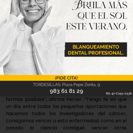
En este aspecto, el grupo de investigación en el que
trabaja la Dra. Ferrer describió que una molécula
inflamatoria, llamada IL-11, puede servir como
nuevo biomarcador, un signo que permite
identificar un tumor a tiempo (diagnóstico precoz)
y conocer sus características. Además, esta
molécula y su funcionamiento pueden resultar
útiles para describir nuevas dianas terapéuticas, los
“puntos débiles” de un tumor a los que atacar con
un tratamiento.
“Apoyar la investigación contra el cáncer es la
única manera que hay para conseguir que un día
podamos curar esta enfermedad en todas sus
formas posibles”, afirma Ferrer. “Tengo fe en que
un día, entre todas las pequeñas aportaciones que
hacemos todos los investigadores del cáncer,
consigamos vencer a esta enfermedad, como en el
pasado la ciencia consiguió vencer otras