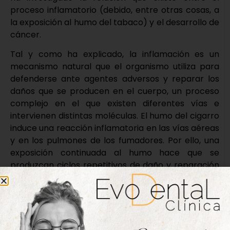
proceso inflamatorio (debido, entre otras cosas, a
la exposición al humo del tabaco) y el desarrollo de
cáncer.
Tal y como ha explicado, la inflamación es un
mecanismo natural que el organismo utiliza para
defenderse ante agentes adversos y reparar los
daños que se producen en el cuerpo, un proceso
complejo en el que existen diferentes vías e
intervienen distintas moléculas. El humo del cigarro
induce una reacción inflamatoria en las vías aéreas
y en los pulmones de los fumadores. Por ello, una
exposición continuada al humo hace que se
produzcan ciclos repetitivos de daño y reparación
del tejido pulmonar, lo que puede favorecer la
generación de un tumor. Además, la inflamación
promueve un ambiente favorable para el
crecimiento de las células tumorales.