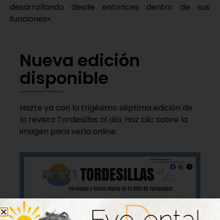
desarrollando desde entonces dentro de sus
funciones».
Nueva edición
disponible
Hazte ya con la trigésimo séptima edición de
la revista Tordesillas al día. Haz clic sobre la
imagen para verla online.