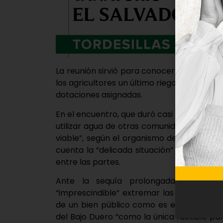
La reunión sirvió para conocer las reivind
los agricultores un último riego a sus cul
dotaciones asignadas.
En el encuentro, que duró casi tres horas,
utilizar agua de otras comunidades del Al
viable”, según el organismo de cuenca, tra
cuenta la “delicada situación” del sistem
entre las partes.
Ante la sequía prolongada que vive
“imprescindible” extremar las medidas de 
de un bien público como es el agua y def
del Bajo Duero “como la única factible par