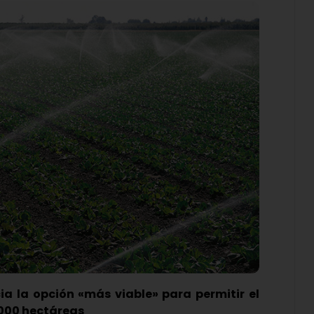
a la opción «más viable» para permitir el
.000 hectáreas