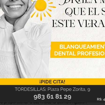
icaciones de los regantes y tratar de asegurar a
tivos en agosto, pese a que hayan agotado ya sus
 la CHD sugirió a estas comunidades de regantes
to Duero, en Soria. Esta propuesta, “opción más
s barajar distintas posibilidades que tienen en
a Pisuerga, requiere que se alcance un acuerdo
 la cuenca del Duero, la CHD consideró
reparto equitativo entre los diversos usuarios
endió esta alternativa ofrecida a los regantes
a proporcionar a sus fincas la última irrigación