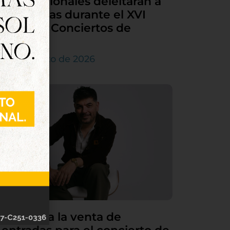
internacionales deleitarán a
Tordesillas durante el XVI
Ciclo de Conciertos de
Órgano
4 de agosto de 2026
Continúa la venta de