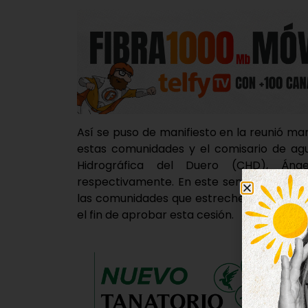
Así se puso de manifiesto en la reunió 
estas comunidades y el comisario de agu
Hidrográfica del Duero (CHD), Áng
respectivamente. En este sentido, los r
las comunidades que estrechen los conta
el fin de aprobar esta cesión.