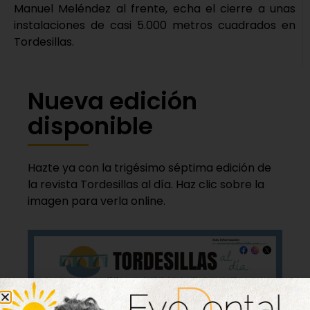
Manuel Meléndez al frente, echa el cierre a unas
instalaciones de casi 5.000 metros cuadrados en
Tordesillas.
Nueva edición
disponible
Hazte ya con la trigésimo séptima edición de
la revista Tordesillas al día. Haz clic sobre la
imagen para verla online.