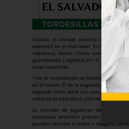
Cuando el choque parecía abocado al de
adelantó en el marcador. En el minuto 25
rojiblanca, Alvaro Choco conectó un dis
guardameta y significó el 1-0. Hasta el p
nada reseñable.
Tras la reanudación, el Atlético Tordesill
en el minuto 51 de la segunda parte tras u
segundo tanto local con una gran interven
visitante se intensificó, con mayor posesión
La entrada de jugadores desde el banqui
insistencia encontró premio en el minut
portero rechazó el balón y Dieguito, tamb