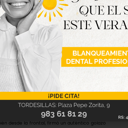
scanso sin goles, la Cultural Leonesa B se
, tras dos disparos rechazados por la defensa
paro raso desde la frontal que sorprendió al
aso por vestuarios sobre el césped no ocurriría
as dio un paso al frente. Chatún tuvo el empate
n centro de Fer, y poco después Farolo evitó el
ción a un disparo desde la frontal. El dominio
 e intensidad, aunque el gol se resistía.
llo dio aire al conjunto vallisoletano y la
o 33. Pesca disparó desde fuera del área, el
ién desde la frontal, firmó un auténtico golazo