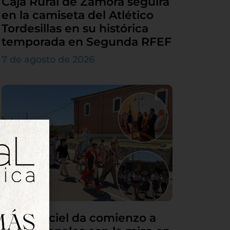
Caja Rural de Zamora seguirá
en la camiseta del Atlético
Tordesillas en su histórica
temporada en Segunda RFEF
7 de agosto de 2026
Villamarciel da comienzo a