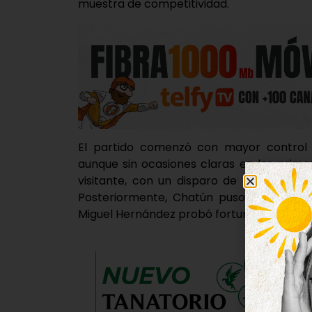
muestra de competitividad.
El partido comenzó con mayor control de
aunque sin ocasiones claras en los prime
visitante, con un disparo de Torres en 
Posteriormente, Chatún puso un centro 
Miguel Hernández probó fortuna desde la fro