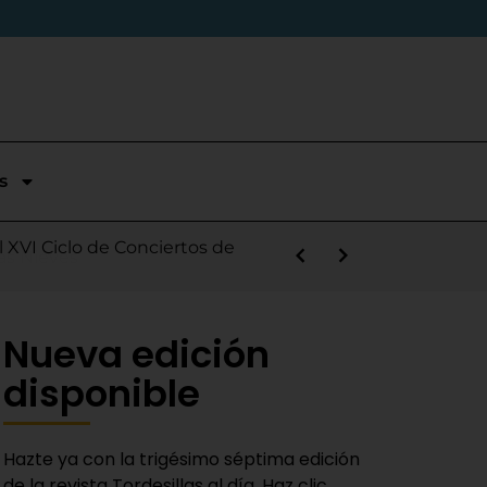
s
stórica temporada en Segunda
l XVI Ciclo de Conciertos de
s la salida de Víctor Alonso
guas Bravas y logra un puesto
las Nieves
e sábado
 Fiestas del Novillo
y adaptado a la actualidad»
Nueva edición
disponible
Hazte ya con la trigésimo séptima edición
de la revista Tordesillas al día. Haz clic