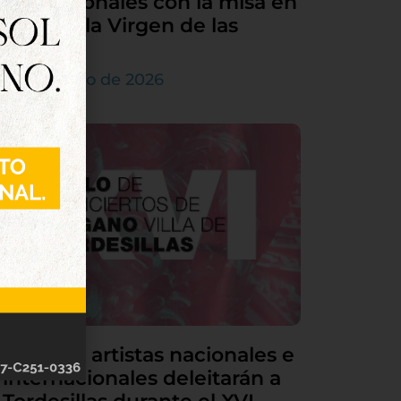
sus patronales con la misa en
honor a la Virgen de las
Nieves
5 de agosto de 2026
Grandes artistas nacionales e
internacionales deleitarán a