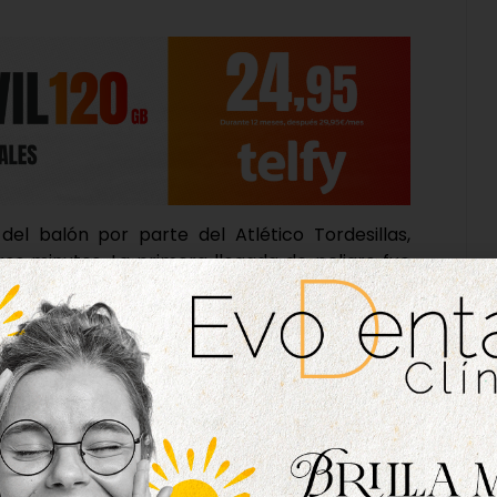
l balón por parte del Atlético Tordesillas,
ros minutos. La primera llegada de peligro fue
el minuto 15 que se marchó rozando el poste.
peligroso al área sin encontrar rematador y
ntal, sin acierto.