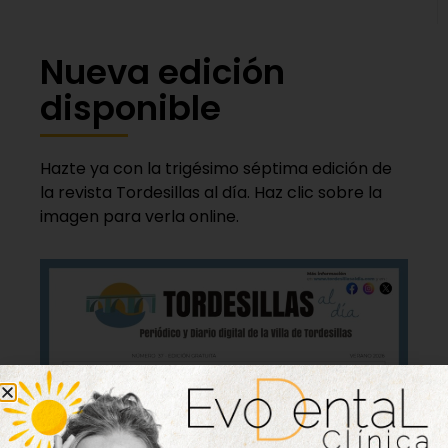
Nueva edición
disponible
Hazte ya con la trigésimo séptima edición de
la revista Tordesillas al día. Haz clic sobre la
imagen para verla online.