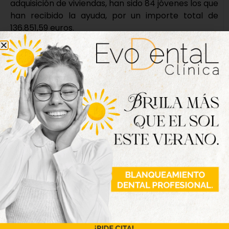
adquisición de viviendas, han sido 84 jóvenes los que
han recibido la ayuda, por un importe total de
136.851,59 euros.
La tercera línea, que ha ofrecido ayuda para el
pago de los costes cuando se alquila la vivienda,
asciende a 153.527 euros para 93 jóvenes.
Finalmente, la última línea de ayuda ha posibilitado
que 13 jóvenes financiación de las obras de
reformas para la mejora energética, conservación
y mejoras en la accesibilidad de la vivienda, por un
importe total de 20.662,40 euros.
Nueva edición
disponible