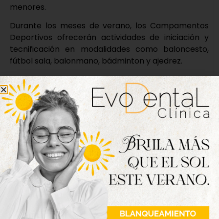
menores.
Durante los meses de verano, los Campamentos
Deportivos ofrecerán actividades de iniciación y
tecnificación en modalidades como baloncesto,
fútbol sala, balonmano, bádminton y ajedrez.
El Programa de Concursos convoca el XIX
Concurso de Fotografía “Juegos Escolares”, abierto
a todas las personas que participan o colaboran en
las actividades del programa, y que se desarrollará
entre los meses de enero y mayo de 2026. El
periodo de presentación hasta el 19 de junio de
2026.
Tanto las competiciones como los entrenamientos
y actividades se desarrollan conforme a la
normativa establecida por la Dirección General de
Deportes de la Junta de Castilla y León, con
cobertura del seguro médico deportivo y siguiendo