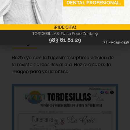
las recomendaciones de las autoridades sanitarias.
Nueva edición
disponible
Hazte ya con la trigésimo séptima edición de
la revista Tordesillas al día. Haz clic sobre la
imagen para verla online.