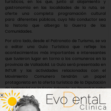
turísticos, en los que, junto al alojamiento y
gastronomía en las localidades de la ruta, se
oferte una completa programación cultural
para diferentes públicos, cuyo hilo conductor sea
la historia que alberga la Guerra de las
Comunidades.
Por otro lado, desde el Patronato de Turismo, se va
a editar una Guía Turística que refleje los
acontecimientos más importantes e interesantes
que tuvieron lugar en torno a los comuneros en la
provincia de Valladolid. La Guía será presentada en
INTUR y las actividades relacionadas con el
Movimiento Comunero tendrán un papel
protagonista en la oferta turística de la Diputación
de Valladolid en la Feria. Además, se llevará a cabo
la producción de un vídeo turístico que muestre los
pasajes más relevantes del movimiento.
Asimismo, se van a organizar visitas guiadas