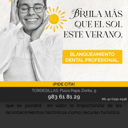
teatralizadas en 12 municipios (Alaejos, Medina de
Rioseco, Medina del Campo, Montealegre,
Simancas, Tiedra, Tordesillas, Torrelobatón,
Trigueros del Valle, Urueña, Villalar de los
Comuneros, y Wamba), que se van a completar
con rutas de senderismo y cicloturismo a través del
Valle del Hornija, testigo de varios episodios
comuneros.
Por último, El Foro Turismo Provincia de Valladolid
que se celebra anualmente para propiciar el
intercambio de conocimiento, experiencias y
contacto directo entre los propios agentes
turísticos, se centrará en 2021 en el movimiento
comunero a través de diversas ponencias en las
que se pondrá en valor la importancia de los
acontecimientos históricos como recurso turístico.