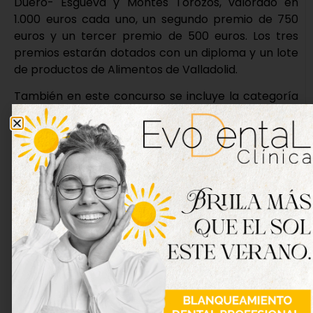
Duero- Esgueva y Montes Torozos, valorado en
1.000 euros cada uno, un segundo premio de 750
euros y un tercer premio de 500 euros. Los tres
premios estarán dotados con un diploma y un lote
de productos de Alimentos de Valladolid.
También en este concurso se incluye la categoría
‘Vecinos’, para que los ciudadanos puedan
participar de modo individual enviando fotos de
escaparates, tiendas o calles comerciales de los
pueblos de Valladolid (de menos de 20.000
habitantes) con una única categoría que abarcará
a todas las zonas de concurso y que obtendrán los
mismos premios que la categoría de comercios.
Este año, como novedad, se organizará un sorteo
para fomentar la participación ciudadana y
otorgar visibilidad a los escaparates de los
comerciantes y las fotografías participantes. Para
ello, del 22 de diciembre de 2025 al 2 de enero de