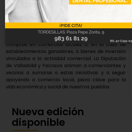
2026 los visitantes de la web del concurso, podrán
optar a cinco premios de 100 euros cada uno,
seleccionando un escaparate y una fotografía y
rellenando un formulario.
El importe de los premios deberá destinarse a
compras en comercios locales o, en el caso de
establecimientos ganadores, a bienes de inversión
vinculados a la actividad comercial. La Diputación
de Valladolid y Fecosva animan a comerciantes y
vecinos a sumarse a estas iniciativas y a seguir
apoyando a comercio local, pieza clave para la
vida económica y social de nuestros pueblos.
Nueva edición
disponible