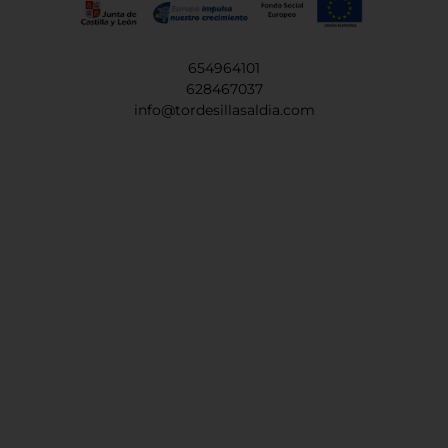
654964101
628467037
info@tordesillasaldia.com