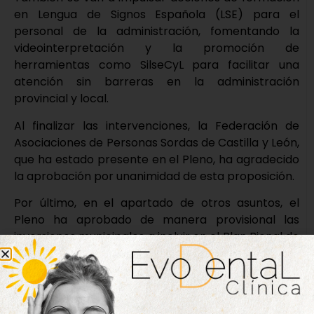
en Lengua de Signos Española (LSE) para el
personal de la administración, fomentando la
videointerpretación y la promoción de
herramientas como SilseCyL para facilitar una
atención sin barreras en la administración
provincial y local.
Al finalizar las intervenciones, la Federación de
Asociaciones de Personas Sordas de Castilla y León,
que ha estado presente en el Pleno, ha agradecido
la aprobación por unanimidad de esta proposición.
Por último, en el apartado de otros asuntos, el
Pleno ha aprobado de manera provisional las
inversiones municipales a incluir en el Plan Bienal de
Cooperación, ha resuelto la convocatoria del Plan
Provincial de Gasto Corriente para el año 2026, y
también se ha dado el visto bueno a la
convocatoria y las bases para la formación y