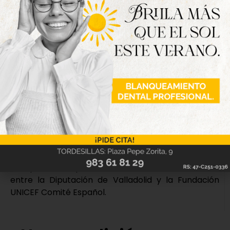
gestión del Plav V 2026 que contará con un
montante de ocho millones de euros.
Entre estas tres convocatorias se van a movilizar
más de 41 millones de euros para los municipios de
la provincia. Asimismo, se ha aprobado
definitivamente la Estrategia Territorio Inteligente
Provincia de Valladolid que guiará la
transformación digital provincial en los próximos
años.
Finalmente, desde la Diputación se ha realizado la
solicitud para la candidatura al reconocimiento de
Ciudad Amiga de la Infancia y se ha comprometido
a impulsar las políticas de infancia a nivel local
entre la Diputación de Valladolid y la Fundación
UNICEF Comité Español.