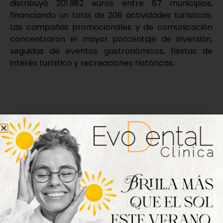
distribuyó 201.982 euros entre 87 municipios,
financiando un total de 208 actividades turísticas.
Las campañas promocionales y de comunicación
concentraron el mayor porcentaje de inversión,
seguidas de eventos gastronómicos, fiestas de
interés turístico y recreaciones históricas.
Nueva edición
disponible
Hazte ya con la trigésimo séptima edición de
la revista Tordesillas al día. Haz clic sobre la
imagen para verla online.