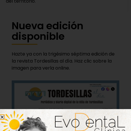
del territorio.
Nueva edición
disponible
Hazte ya con la trigésimo séptima edición de
la revista Tordesillas al día. Haz clic sobre la
imagen para verla online.