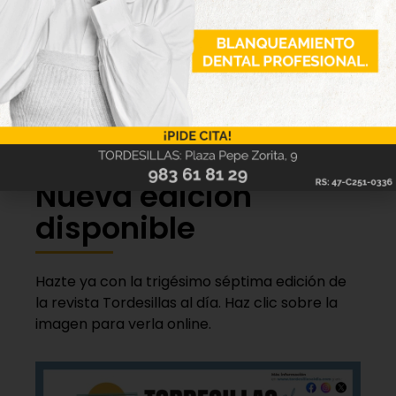
procesos de información, derechos de traspaso y
aplicaciones informáticas (con un límite de 1.500
euros para gastos relacionados con equipos
informáticos), así como las obras el local de
negocio.
Nueva edición
disponible
Hazte ya con la trigésimo séptima edición de
la revista Tordesillas al día. Haz clic sobre la
imagen para verla online.