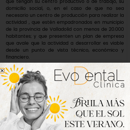
que tengan su centro productivo o de trabajo, su
domicilio social, o, en el caso de que no sea
necesario un centro de producción para realizar la
actividad , que estén empadronados en municipio
de la provincia de Valladolid con menos de 20.000
habitantes; y que presenten un plan de empresa
que avale que la actividad a desarrollar es viable
desde un punto de vista técnico, económico y
financiero.
Son financiables los gastos corrientes derivados de
las cuotas del alta en el RETA o en la mutualidad
correspondiente, los gastos de alquiler del local del
negocio, así como la luz, combustible para
calefacción, IBI del local y gastos de gestoría y
publicidad. En el capítulo de inversiones, se
subvencionará el inmovilizado material e inmaterial
para el desarrollo de la actividad, así como
maquinaria, utillaje, mobiliario, equipos para