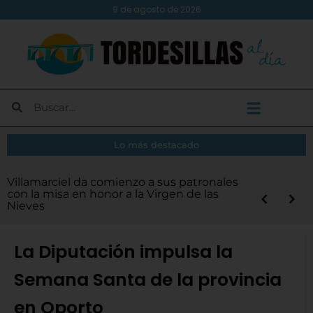
9 de agosto de 2026
Lo más destacado
Grandes artistas nacionales e
Moisés Ramírez consigue el oro en el
Demarco Flamenco convierte Tordesillas
Caja Rural de Zamora seguirá en la camiseta
Villamarciel da comienzo a sus patronales
Continúa la venta de entradas para el
El presidente de la Diputación refuerza la
Tordesillas refuerza su hermanamiento con
internacionales deleitarán a Tordesillas
Todo listo para el inicio de las fiestas
El Pleno de Diputación impulsa la
Campeonato Nacional de Descenso en
en su propia ‘isla del amor’ en un concierto
del Atlético Tordesillas en su histórica
con la misa en honor a la Virgen de las
concierto de Demarco Flamenco de este
estructura del equipo de Gobierno tras la
Hagetmau durante las tradicionales Fiestas
durante el XVI Ciclo de Conciertos de
patronales en Villamarciel
finalización de la Autovía del Duero
Aguas Bravas y logra un puesto para el
emotivo y vibrante
temporada en Segunda RFEF
Nieves
sábado
salida de Víctor Alonso Monge
del Novillo
Órgano
Europeo
La Diputación impulsa la
Semana Santa de la provincia
en Oporto