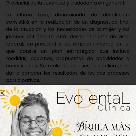
Provincial de la Juventud y ciudadanía en general.
La última fase, denominada de devolución,
consistirá en la realización de un diagnóstico final
de la situación y las necesidades de la mujer y los
jóvenes del ámbito rural desde el punto de vista
laboral, empresarial y de emprendimiento en el
que conste un plan estratégico que incluya
medidas, acciones, propuestas de actividades y
conclusiones. Se realizará una sesión pública para
dar a conocer los resultados de los dos procesos
participativos.
Nueva edición
disponible
Hazte ya con la trigésimo séptima edición de