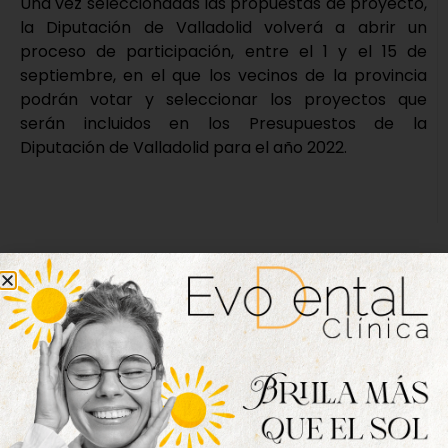
Una vez seleccionadas las propuestas de proyecto,
la Diputación de Valladolid volverá a abrir un
proceso de participación, entre el 1 y el 15 de
septiembre, en el que los vecinos de la provincia
podrán votar y seleccionar los proyectos que
serán incluidos en los Presupuestos de la
Diputación de Valladolid para el año 2022.
Nueva edición
disponible
Hazte ya con la trigésimo séptima edición de
la revista Tordesillas al día. Haz clic sobre la
imagen para verla online.