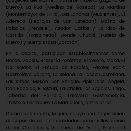
(Cogeces del Monte), Masarte Pizzería (Laguna de
Duero), La Rúa (Medina de Rioseco), La Martina
(Montemayor de Pililla), Las Lanchas (Mucientes), El
Aderezo (Pedrajas de San Esteban), Molino de
Palacios (Peñafiel), Asador Carlos y Lo Rico de
Castilla (Traspinedo), Donde Chuchi (Tudela de
Duero) y Buena Brasa (Zaratán).
En la capital, participan establecimientos como
Herbe, Vables, Brasería Poniente, El Velero, Moka, El
Corregidor, El Escudo de Paraíso, Faroles Rock,
Gastrolava, Jarana, La Solana, La Tasca Castellana,
Las Kubas, Mesón Don Enrique, Pipistrello, Ángela,
Don Bacalao, El Bisturí, La Criolla, Los Zagales, Trigo,
Taberna del Herrero, Talavera Gastronomía,
Trasto o Terrabuey La Maruquesa, entre otros.
Como suplemento, la guía incluye una degustación
de sopas de ajo en localidades como Villavicencio
de los Caballeros, Villanueva de Duero, Fresno el