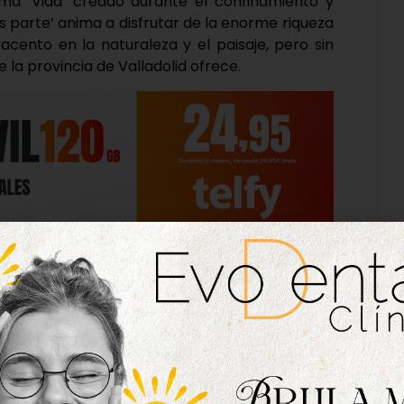
ma ‘Vida’ creado durante el confinamiento y
s parte’ anima a disfrutar de la enorme riqueza
 acento en la naturaleza y el paisaje, pero sin
la provincia de Valladolid ofrece.
 interior en el amplio sentido de la expresión.
olid, que para muchos es también el lugar de
vallisoletanos con sus raíces. Y sucederá que, a
istorias de su pasado personal o de su entorno
tras emociones a través de todos los recursos