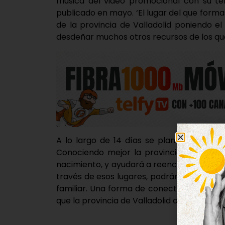
música del video promocional con su te
publicado en mayo. ‘El lugar del que forma
de la provincia de Valladolid poniendo el
desdeñar muchos otros recursos de los que 
A lo largo de 14 días se plantea un viaje
Conociendo mejor la provincia de Vallad
nacimiento, y ayudará a reencontrar a los 
través de esos lugares, podrán recordar h
familiar. Una forma de conectar con nues
que la provincia de Valladolid ofrece.