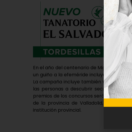
En el año del centenario de Miguel Delibes,
un guiño a la efeméride incluyendo las ruta
La campaña incluye también varios concu
las personas a descubrir secretos y curi
premios de los concursos serán 5 botella
de la provincia de Valladolid, y entrada
institución provincial.