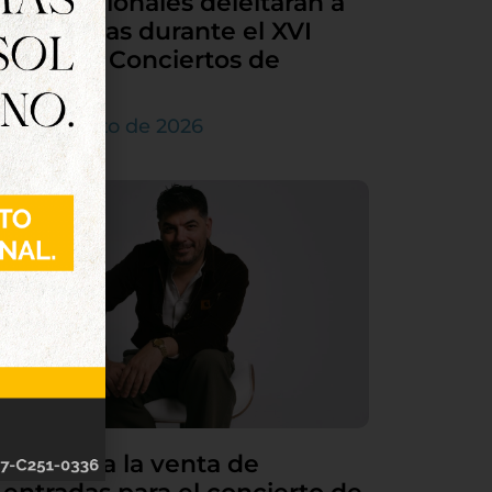
internacionales deleitarán a
Tordesillas durante el XVI
Ciclo de Conciertos de
Órgano
4 de agosto de 2026
Continúa la venta de