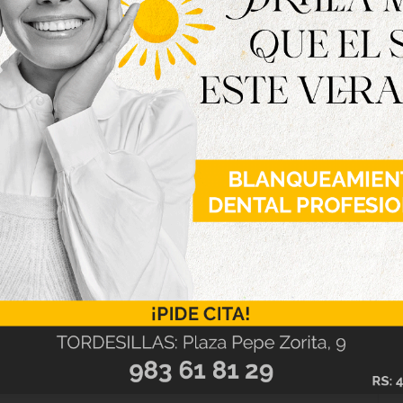
 ‘El lugar del que formas parte’ incluye también
s inspiradas en la obra del autor vallisoletano.
rsos en Instagram con el objetivo de animar a
osidades del ‘lugar del que forman parte’. Los
s de vino, uno por cada denominación de origen
s a los Centros Turísticos dependientes de la