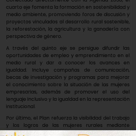
cuarto eje fomenta la formación en sostenibilidad y
medio ambiente, promoviendo foros de discusión y
proyectos vinculados al desarrollo rural sostenible,
la reforestación, la agricultura y la ganadería con
perspectiva de género.
A través del quinto eje se persigue difundir las
oportunidades de empleo y emprendimiento en el
medio rural y dar a conocer los avances en
igualdad. Incluye campañas de comunicación,
becas de investigación y programas para mejorar
el conocimiento sobre la situación de las mujeres
empresarias, además de promover el uso del
lenguaje inclusivo y la igualdad en la representación
institucional.
Por último, el Plan refuerza la visibilidad del trabajo
y los logros de las mujeres rurales mediante
encuentros, jornadas, canales de networking y