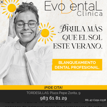
eventos de reconocimiento. Se promoverá la
presencia femenina en los medios de
comunicación, la inclusión de la variable de género
en las estadísticas oficiales y el uso del lenguaje
inclusivo en todas las acciones institucionales.
Conrado Íscar ha destacado que «el III Plan de
Dinamización Económica para la Mujer Rural no es
solo un documento de trabajo, sino un compromiso
firme con el presente y el futuro de la provincia de
Valladolid. Queremos que las mujeres tengan las
mismas oportunidades, que puedan desarrollar su
talento y que encuentren en sus pueblos el espacio
donde crecer personal y profesionalmente».
Además, se ha presentado también a las mujeres
del Consejo Provincial de la Mujer durante los actos
de celebración del Día Internacional de la Mujer
Rural en Valoria la Buena, donde se ha dado a