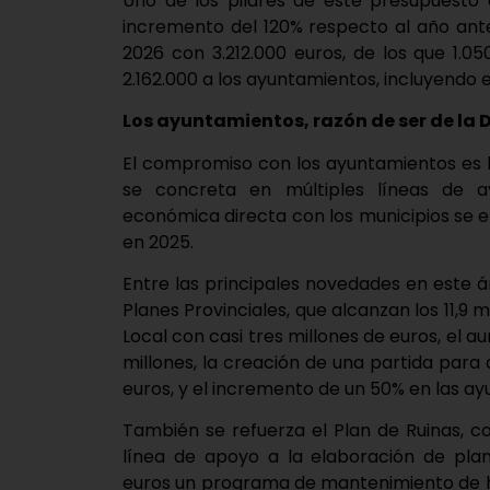
Uno de los pilares de este presupuesto 
incremento del 120% respecto al año anter
2026 con 3.212.000 euros, de los que 1.0
2.162.000 a los ayuntamientos, incluyendo
Los ayuntamientos, razón de ser de la 
El compromiso con los ayuntamientos es la
se concreta en múltiples líneas de a
económica directa con los municipios se e
en 2025.
Entre las principales novedades en este 
Planes Provinciales, que alcanzan los 11,9 
Local con casi tres millones de euros, el 
millones, la creación de una partida par
euros, y el incremento de un 50% en las 
También se refuerza el Plan de Ruinas, c
línea de apoyo a la elaboración de plan
euros un programa de mantenimiento de hid