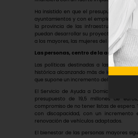
Ha insistido en que el presupuesto refue
ayuntamientos y con el empleo, estando 
la provincia de las infraestructuras y l
puedan desarrollar su proyecto de vida». Por
a los mayores, las mujeres del mundo rural,
Las personas, centro de la acción polít
Las políticas destinadas a las personas 
histórica alcanzando más de la mitad del pr
que supone un incremento del 10,08% resp
El Servicio de Ayuda a Domicilio vuelve 
presupuesto de 19,5 millones de euro
compromiso de no tener listas de espera. 
con discapacidad, con un incremento e
renovación de vehículos adaptados.
El bienestar de las personas mayores sigu