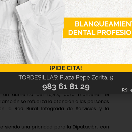
rza los compromisos con las personas, con los
«centrados en seguir dotando a los pueblos de
os servicios necesarios para que las personas
 eso, prioriza las políticas dirigidas a jóvenes,
 las familias y las personas con discapacidad.
ica
llegan a los 92.586.088 euros, una nueva cifra
esupuesto total de la institución provincial, lo
ecto a 2025.
a ser el programa estrella de la casa, con un
s, un aumento del 16,4%, para mantener el
También se refuerza la atención a las personas
n la Red Rural Integrada de Servicios y la
e siendo una prioridad para la Diputación, con