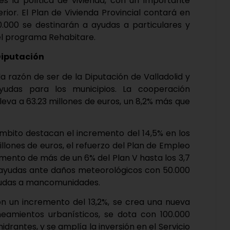
es la política de vivienda, con un importante
ior. El Plan de Vivienda Provincial contará en
50.000 se destinarán a ayudas a particulares y
 el programa Rehabitare.
Diputación
 razón de ser de la Diputación de Valladolid y
yudas para los municipios. La cooperación
leva a 63.23 millones de euros, un 8,2% más que
ámbito destacan el incremento del 14,5% en los
millones de euros, el refuerzo del Plan de Empleo
aumento de más de un 6% del Plan V hasta los 3,7
a ayudas ante daños meteorológicos con 50.000
ayudas a mancomunidades.
on un incremento del 13,2%, se crea una nueva
eamientos urbanísticos, se dota con 100.000
rantes, y se amplía la inversión en el Servicio