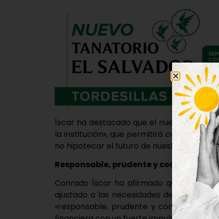
Íscar ha destacado que el nuevo presupue
la institución», que permitirá cerrar el e
no hipotecar el futuro de nuestros pueblos
Responsable, prudente y comprometido
Conrado Íscar ha afirmado que estas cue
ajustado a las necesidades de los vecino
«responsable, prudente y comprometido c
financiera con un fuerte impulso a la invers