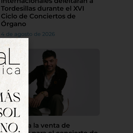
internacionales deleitarán a
Tordesillas durante el XVI
Ciclo de Conciertos de
Órgano
4 de agosto de 2026
Continúa la venta de