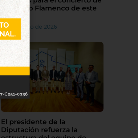
entradas para el concierto de
Demarco Flamenco de este
sábado
4 de agosto de 2026
El presidente de la
Diputación refuerza la
estructura del equipo de