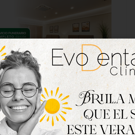
sto se apoya en «la buena salud financiera de
jercicio con un endeudamiento de un 4,67%, «para
 y de las generaciones venideras».
 con el futuro
ntas suponen un proyecto «real y realizable,
s de nuestros pueblos». Según ha explicado, es
on el futuro» porque combina la estabilidad
ión pública y al gasto social.