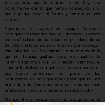
porque creo que lo merece y no hay que
conformarse con lo que hemos conseguido, sino
que hay que mirar al futuro y marcar nuevas
metas».
Finalmente, el capitán del equipo, Abraham
Rodríguez ha reseñado que los jugadores «llevamos
varios años luciendo con mucho orgullo los colores
del club y esforzándonos al máximo por conseguir
este objetivo. Nos ha costado un poco más de lo
que nos hubiese gustado pero era cuestión de
insistir y sabíamos que iba a llegar». Asimismo, el
jugador ha insistido en que «el club va a necesitar
ese apoyo económico por parte de las
instituciones, así solo queremos pedir que no nos
dejen de lado. Queremos competir y somos muy
ambiciosos, y para ello necesitamos esa ayuda».
El encuentro a finalizado con una foto grupal en la