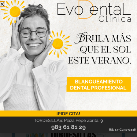
que autoridades y jugadores no solo han posado,
sino que se han aunado al grito de «¡Campeones,
campeones!»
Nueva edición
disponible
Hazte ya con la trigésimo séptima edición de
la revista Tordesillas al día. Haz clic sobre la
imagen para verla online.