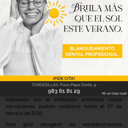
fechas, facilitando al visitante la adquisición de
productos tradicionales.
En colaboración con las Cofradías de Semana
Santa, los establecimientos participantes
elaborarán 200 sopas de ajo en formato tapa que
se entregarán gratuitamente a los cofrades. Estas
consumiciones serán abonadas por la Asociación
de Hostelería, que facilitará 200 tickets con el
nombre de cada establecimiento a la Junta de
Cofradías correspondiente para su distribución.
Por último, se editará una guía para disfrutar de las
torrijas de Valladolid y provincia que se presenten
al I Concurso Nacional ‘La mejor torrija de España’,
impulsado por la institución provincial, cuyas
inscripciones podrán realizarse hasta el 27 de
febrero de 2026.
Esta guía recogerá los establecimientos