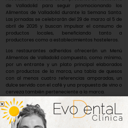
de Valladolid para seguir promocionando los
Alimentos de Valladolid durante la Semana Santa.
Las jornadas se celebrarán del 29 de marzo al 5 de
abril de 2026 y buscan impulsar el consumo de
productos locales, beneficiando tanto a
productores como a establecimientos hosteleros.
Los restaurantes adheridos ofrecerán un Menú
Alimentos de Valladolid compuesto, como mínimo,
por un entrante y un plato principal elaborados
con productos de la marca, una tabla de quesos
con al menos cuatro referencias amparadas, un
dulce servido con el café y una propuesta de vino o
cerveza también perteneciente a la marca.
Podrán incluirse postres tradicionales de Semana
Santa, como las torrijas. De forma complementaria,
los comercios adheridos tendrán la oportunidad de
promocionar sus elaboraciones típicas de estas