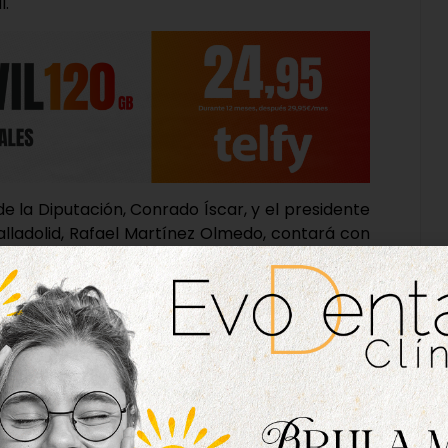
l.
e la Diputación, Conrado Íscar, y el presidente
alladolid, Rafael Martínez Olmedo, contará con
o 2026. El objetivo es apoyar el mantenimiento
 económica comprometida y extender el Sistema
cipios de menos de 20.000 habitantes de la