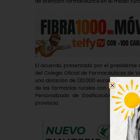
de atención farmacéutica en el medio rura
El acuerdo, presentado por el presidente d
del Colegio Oficial de Farmacéuticos de V
una dotación de 130.000 euros para el añ
de las farmacias rurales con viabilidad
Personalizado de Dosificación en muni
provincia.