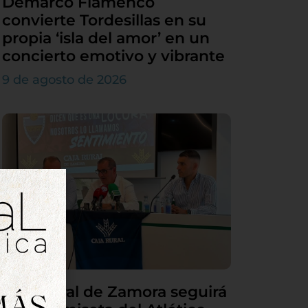
Demarco Flamenco
convierte Tordesillas en su
propia ‘isla del amor’ en un
concierto emotivo y vibrante
9 de agosto de 2026
Caja Rural de Zamora seguirá