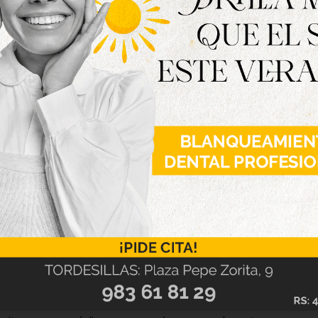
e asienta sobre dos pilares estratégicos: la
 y responde al compromiso de la institución
 farmacéutica siga siendo accesible”.
armacia se consolida como un servicio esencial
 los medicamentos y contribuir a fijar población
ael Martínez Olmedo ha destacado que “el
clave para garantizar la equidad sanitaria y la
tros pueblos”.
 2026 es la incorporación de una línea de
a la implantación del Sistema Personalizado de
ales de la provincia. Este sistema permitirá que