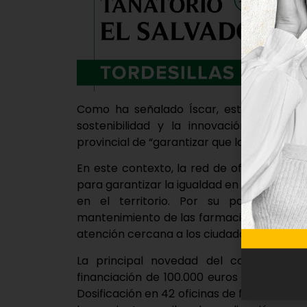
Como ha señalado Íscar, este acuerdo “s
sostenibilidad y la innovación social”,
provincial de “garantizar que la prestación
En este contexto, la red de oficinas de f
para garantizar la igualdad en el acceso a
en el territorio. Por su parte, Raf
mantenimiento de las farmacias rurales es 
atención cercana a los ciudadanos de nues
La principal novedad del convenio de
financiación de 100.000 euros destinada 
Dosificación en 42 oficinas de farmacia rur