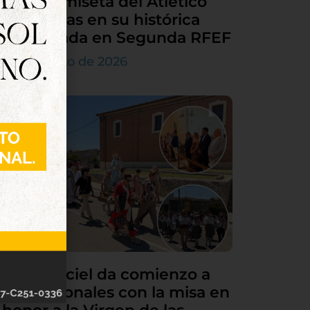
en la camiseta del Atlético
Tordesillas en su histórica
temporada en Segunda RFEF
7 de agosto de 2026
Villamarciel da comienzo a
sus patronales con la misa en