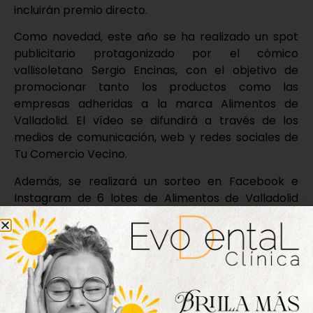
incluirán premio directo.
Como novedad, este año se ha realizado un spot
publicitario protagonizado por el cómico
vallisoletano Sergio Encinas, con el objetivo de
promocionar tanto los productos como las
empresas adheridas a la marca Alimentos de
Valladolid. El vídeo se difundirá a través de los
medios de comunicación, web y redes sociales de
Tu Comercio Vecino.
Además, se realizará un sorteo en Facebook e
Instagram de 6 lotes de Alimentos de Valladolid
valorados en 100 euros cada uno. Los
establecimientos participantes estarán
señalizados con el cartel distintivo de la campaña y
toda la información puede consultarse a través de
las páginas web
www.tucomerciovecino.com
y
www.alimentosdevalladolid.com
.