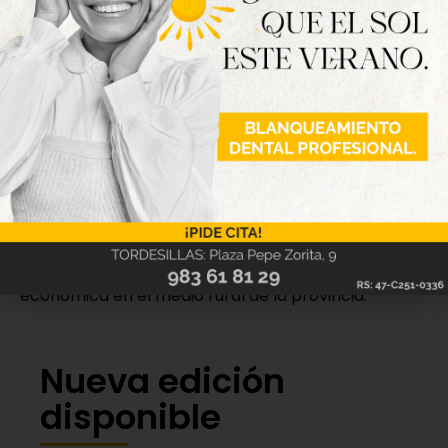
La Diputación de Valladolid destina a esta iniciativa
una inversión de 50.000 euros. Desde su puesta en
marcha, estas campañas han repartido más de
7.200 lotes promocionales y generado un
movimiento económico superior a los 4 millones de
euros.
Con ambas acciones, la Diputación de Valladolid y
FECOSVA refuerzan su compromiso con el
comercio local, la digitalización de los pequeños
negocios y el consumo de proximidad como
herramientas para impulsar la actividad
económica en el medio rural de la provincia.
Nueva edición
disponible