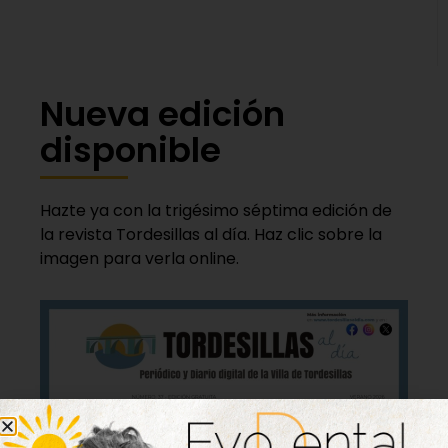
Nueva edición
disponible
Hazte ya con la trigésimo séptima edición de
la revista Tordesillas al día. Haz clic sobre la
imagen para verla online.